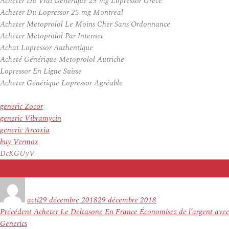
Acheter Du Vrai Générique 25 mg Lopressor Grèce
Acheter Du Lopressor 25 mg Montreal
Acheter Metoprolol Le Moins Cher Sans Ordonnance
Acheter Metoprolol Par Internet
Achat Lopressor Authentique
Acheté Générique Metoprolol Autriche
Lopressor En Ligne Suisse
Acheter Générique Lopressor Agréable
generic Zocor
generic Vibramycin
generic Arcoxia
buy Vermox
DcKGUyV
Auteur
Publié
le
acti
29 décembre 2018
29 décembre 2018
Navigation
Article
Précédent
Acheter Le Deltasone En France Économisez de l’argent avec
de
précédent :
Generics