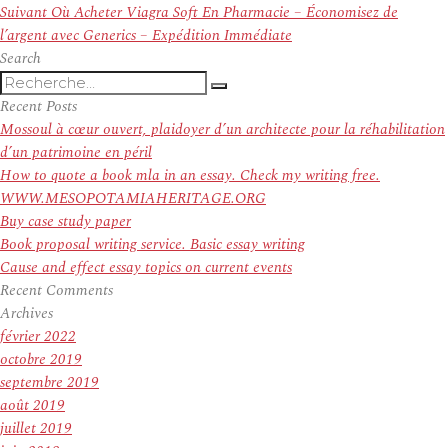
l’article
Article
Suivant
Où Acheter Viagra Soft En Pharmacie – Économisez de
suivant :
l’argent avec Generics – Expédition Immédiate
Search
Recherche
Recherche
pour
Recent Posts
:
Mossoul à cœur ouvert, plaidoyer d’un architecte pour la réhabilitation
d’un patrimoine en péril
How to quote a book mla in an essay. Check my writing free.
WWW.MESOPOTAMIAHERITAGE.ORG
Buy case study paper
Book proposal writing service. Basic essay writing
Cause and effect essay topics on current events
Recent Comments
Archives
février 2022
octobre 2019
septembre 2019
août 2019
juillet 2019