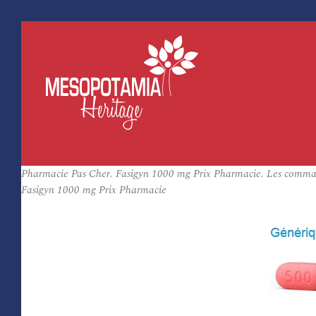
Pharmacie Pas Cher. Fasigyn 1000 mg Prix Pharmacie. Les command
Fasigyn 1000 mg Prix Pharmacie