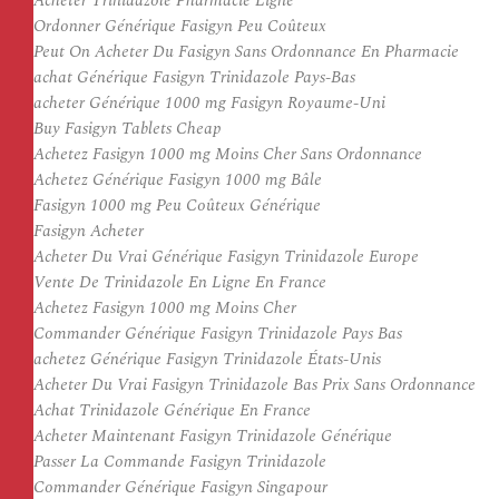
Acheter Trinidazole Pharmacie Ligne
Ordonner Générique Fasigyn Peu Coûteux
Peut On Acheter Du Fasigyn Sans Ordonnance En Pharmacie
achat Générique Fasigyn Trinidazole Pays-Bas
acheter Générique 1000 mg Fasigyn Royaume-Uni
Buy Fasigyn Tablets Cheap
Achetez Fasigyn 1000 mg Moins Cher Sans Ordonnance
Achetez Générique Fasigyn 1000 mg Bâle
Fasigyn 1000 mg Peu Coûteux Générique
Fasigyn Acheter
Acheter Du Vrai Générique Fasigyn Trinidazole Europe
Vente De Trinidazole En Ligne En France
Achetez Fasigyn 1000 mg Moins Cher
Commander Générique Fasigyn Trinidazole Pays Bas
achetez Générique Fasigyn Trinidazole États-Unis
Acheter Du Vrai Fasigyn Trinidazole Bas Prix Sans Ordonnance
Achat Trinidazole Générique En France
Acheter Maintenant Fasigyn Trinidazole Générique
Passer La Commande Fasigyn Trinidazole
Commander Générique Fasigyn Singapour