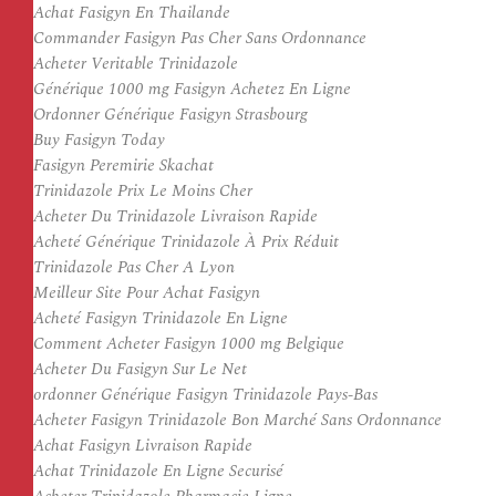
Achat Fasigyn En Thailande
Commander Fasigyn Pas Cher Sans Ordonnance
Acheter Veritable Trinidazole
Générique 1000 mg Fasigyn Achetez En Ligne
Ordonner Générique Fasigyn Strasbourg
Buy Fasigyn Today
Fasigyn Peremirie Skachat
Trinidazole Prix Le Moins Cher
Acheter Du Trinidazole Livraison Rapide
Acheté Générique Trinidazole À Prix Réduit
Trinidazole Pas Cher A Lyon
Meilleur Site Pour Achat Fasigyn
Acheté Fasigyn Trinidazole En Ligne
Comment Acheter Fasigyn 1000 mg Belgique
Acheter Du Fasigyn Sur Le Net
ordonner Générique Fasigyn Trinidazole Pays-Bas
Acheter Fasigyn Trinidazole Bon Marché Sans Ordonnance
Achat Fasigyn Livraison Rapide
Achat Trinidazole En Ligne Securisé