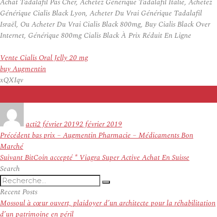
Achat Tadalafil Pas Cher, Achetez Générique Tadalafil Italie, Achetez
Générique Cialis Black Lyon, Acheter Du Vrai Générique Tadalafil
Israël, Ou Acheter Du Vrai Cialis Black 800mg, Buy Cialis Black Over
Internet, Générique 800mg Cialis Black À Prix Réduit En Ligne
Vente Cialis Oral Jelly 20 mg
buy Augmentin
xQXIqv
Auteur
Publié
le
acti
2 février 2019
2 février 2019
Navigation
Article
Précédent
bas prix – Augmentin Pharmacie – Médicaments Bon
de
précédent :
Marché
l’article
Article
Suivant
BitCoin accepté * Viagra Super Active Achat En Suisse
suivant :
Search
Recherche
Recherche
pour
Recent Posts
:
Mossoul à cœur ouvert, plaidoyer d’un architecte pour la réhabilitation
d’un patrimoine en péril