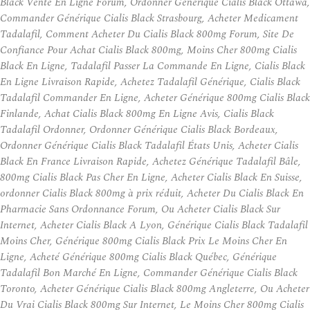
Black Vente En Ligne Forum, Ordonner Générique Cialis Black Ottawa,
Commander Générique Cialis Black Strasbourg, Acheter Medicament
Tadalafil, Comment Acheter Du Cialis Black 800mg Forum, Site De
Confiance Pour Achat Cialis Black 800mg, Moins Cher 800mg Cialis
Black En Ligne, Tadalafil Passer La Commande En Ligne, Cialis Black
En Ligne Livraison Rapide, Achetez Tadalafil Générique, Cialis Black
Tadalafil Commander En Ligne, Acheter Générique 800mg Cialis Black
Finlande, Achat Cialis Black 800mg En Ligne Avis, Cialis Black
Tadalafil Ordonner, Ordonner Générique Cialis Black Bordeaux,
Ordonner Générique Cialis Black Tadalafil États Unis, Acheter Cialis
Black En France Livraison Rapide, Achetez Générique Tadalafil Bâle,
800mg Cialis Black Pas Cher En Ligne, Acheter Cialis Black En Suisse,
ordonner Cialis Black 800mg à prix réduit, Acheter Du Cialis Black En
Pharmacie Sans Ordonnance Forum, Ou Acheter Cialis Black Sur
Internet, Acheter Cialis Black A Lyon, Générique Cialis Black Tadalafil
Moins Cher, Générique 800mg Cialis Black Prix Le Moins Cher En
Ligne, Acheté Générique 800mg Cialis Black Québec, Générique
Tadalafil Bon Marché En Ligne, Commander Générique Cialis Black
Toronto, Acheter Générique Cialis Black 800mg Angleterre, Ou Acheter
Du Vrai Cialis Black 800mg Sur Internet, Le Moins Cher 800mg Cialis