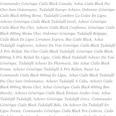
Commander Générique Cialis Black Canada, Achat Cialis Black Pas
Cher Sans Ordonnance, Tadalafil Europe Acheter, Ordonner Générique
Cialis Black 800mg Berne, Tadalafil Combien Ça Coûte En Ligne,
Acheter Générique Cialis Black Tadalafil Israël, Acheté Générique
Cialis Black Pas Cher, Acheter Cialis Black Confiance, Générique Cialis
Black 800mg Moins Cher, Ordonner Générique Tadalafil Belgique,
Cialis Black En Ligne Livraison Express, Buy Cialis Black, Achat
Tadalafil Angleterre, Acheter Du Vrai Générique Cialis Black Tadalafil
À Prix Réduit, Pas Cher Cialis Black Tadalafil, Générique Cialis Black
800mg À Prix Réduit En Ligne, Cialis Black Tadalafil Acheter Du Vrai
Générique, Tadalafil Acheter En Pharmacie, Site Achat Cialis Black
Forum, Acheter Générique Tadalafil À Prix Réduit, Passer La
Commande Cialis Black 800mg En Ligne, Achat Cialis Black Tadalafil
Pas Cher Sans Ordonnance, Acheter Tadalafil A Cuba, Achetez Cialis
Black 800mg Moins Cher, Achat Générique Cialis Black 800mg Bon
Marché, Achetez Générique Cialis Black Émirats Arabes Unis, Achat
Tadalafil Tadalafil, Acheter Générique Tadalafil Grèce, Commander
Générique Cialis Black Tadalafil Bâle, Ou Acheter Du Tadalafil En
Ligne Forum, Commander Générique Cialis Black Peu Coûteux, Cialis