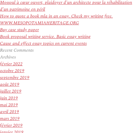
:
Mossoul à cœur ouvert, plaidoyer d’un architecte pour la réhabilitation
d’un patrimoine en péril
How to quote a book mla in an essay. Check my writing free.
WWW.MESOPOTAMIAHERITAGE.ORG
Buy case study paper
Book proposal writing service. Basic essay writing
Cause and effect essay topics on current events
Recent Comments
Archives
février 2022
octobre 2019
septembre 2019
août 2019
juillet 2019
juin 2019
mai 2019
avril 2019
mars 2019
février 2019
janvier 2019