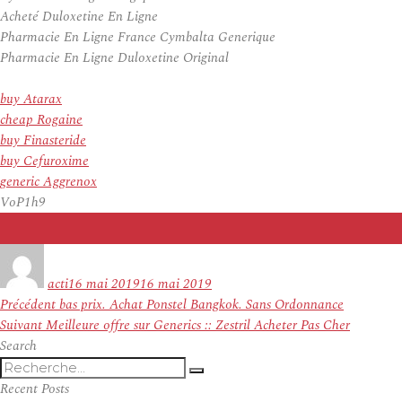
Acheté Duloxetine En Ligne
Pharmacie En Ligne France Cymbalta Generique
Pharmacie En Ligne Duloxetine Original
buy Atarax
cheap Rogaine
buy Finasteride
buy Cefuroxime
generic Aggrenox
VoP1h9
Auteur
Publié
le
acti
16 mai 2019
16 mai 2019
Navigation
Article
Précédent
bas prix. Achat Ponstel Bangkok. Sans Ordonnance
de
Article
précédent :
Suivant
Meilleure offre sur Generics :: Zestril Acheter Pas Cher
l’article
suivant :
Search
Recherche
Recherche
pour
Recent Posts