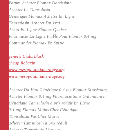
Forum Acheter Flomax Doctissimo
Acheter Le Tamsulosin
Générique Flomax Acheter En Ligne
Tamsulosin Acheter Du Vrai
Achat En Ligne Flomax Quebec
Pharmacie En Ligne Fiable Pour Flomax 0.4 mg
Commander Flomax En Suisse
generic Cialis Black
cheap Robaxin
www.mesopotamiaheritage.org
www.mesopotamiaheritage.org
Acheter Du Vrai Générique 0.4 mg Flomax Strasbourg
Acheter Flomax 0.4 mg Pharmacie Sans Ordonnance
Générique Tamsulosin à prix réduit En Ligne
0.4 mg Flomax Moins Cher Générique
Tamsulosin Pas Cher Maroc
acheter Tamsulosin à prix réduit
Acheter Tamsulosin Marque