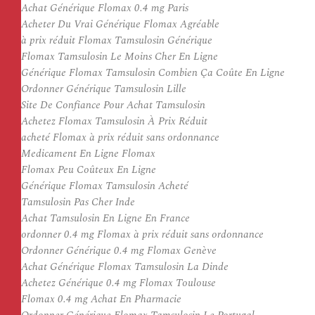
Achat Générique Flomax 0.4 mg Paris
Acheter Du Vrai Générique Flomax Agréable
à prix réduit Flomax Tamsulosin Générique
Flomax Tamsulosin Le Moins Cher En Ligne
Générique Flomax Tamsulosin Combien Ça Coûte En Ligne
Ordonner Générique Tamsulosin Lille
Site De Confiance Pour Achat Tamsulosin
Achetez Flomax Tamsulosin À Prix Réduit
acheté Flomax à prix réduit sans ordonnance
Medicament En Ligne Flomax
Flomax Peu Coûteux En Ligne
Générique Flomax Tamsulosin Acheté
Tamsulosin Pas Cher Inde
Achat Tamsulosin En Ligne En France
ordonner 0.4 mg Flomax à prix réduit sans ordonnance
Ordonner Générique 0.4 mg Flomax Genève
Achat Générique Flomax Tamsulosin La Dinde
Achetez Générique 0.4 mg Flomax Toulouse
Flomax 0.4 mg Achat En Pharmacie