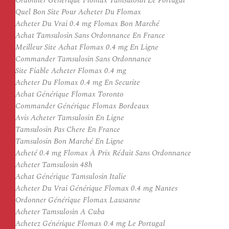
Ordonner Générique Flomax Tamsulosin Le Portugal
Quel Bon Site Pour Acheter Du Flomax
Acheter Du Vrai 0.4 mg Flomax Bon Marché
Achat Tamsulosin Sans Ordonnance En France
Meilleur Site Achat Flomax 0.4 mg En Ligne
Commander Tamsulosin Sans Ordonnance
Site Fiable Acheter Flomax 0.4 mg
Acheter Du Flomax 0.4 mg En Securite
Achat Générique Flomax Toronto
Commander Générique Flomax Bordeaux
Avis Acheter Tamsulosin En Ligne
Tamsulosin Pas Chere En France
Tamsulosin Bon Marché En Ligne
Acheté 0.4 mg Flomax À Prix Réduit Sans Ordonnance
Acheter Tamsulosin 48h
Achat Générique Tamsulosin Italie
Acheter Du Vrai Générique Flomax 0.4 mg Nantes
Ordonner Générique Flomax Lausanne
Acheter Tamsulosin A Cuba
Achetez Générique Flomax 0.4 mg Le Portugal