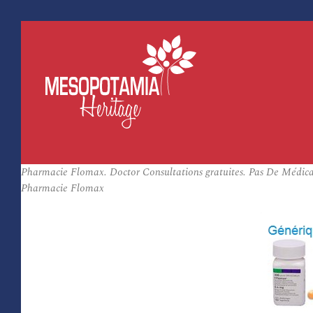
Pharmacie Flomax. Doctor Consultations gratuites. Pas De Médi
Pharmacie Flomax