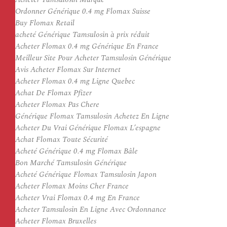
Ordonner Générique 0.4 mg Flomax Suisse
Buy Flomax Retail
acheté Générique Tamsulosin à prix réduit
Acheter Flomax 0.4 mg Générique En France
Meilleur Site Pour Acheter Tamsulosin Générique
Avis Acheter Flomax Sur Internet
Acheter Flomax 0.4 mg Ligne Quebec
Achat De Flomax Pfizer
Acheter Flomax Pas Chere
Générique Flomax Tamsulosin Achetez En Ligne
Acheter Du Vrai Générique Flomax L’espagne
Achat Flomax Toute Sécurité
Acheté Générique 0.4 mg Flomax Bâle
Bon Marché Tamsulosin Générique
Acheté Générique Flomax Tamsulosin Japon
Acheter Flomax Moins Cher France
Acheter Vrai Flomax 0.4 mg En France
Acheter Tamsulosin En Ligne Avec Ordonnance
Acheter Flomax Bruxelles