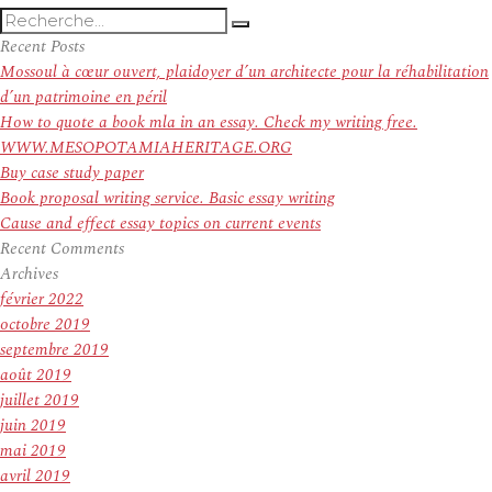
Recherche
Recherche
pour
Recent Posts
:
Mossoul à cœur ouvert, plaidoyer d’un architecte pour la réhabilitation
d’un patrimoine en péril
How to quote a book mla in an essay. Check my writing free.
WWW.MESOPOTAMIAHERITAGE.ORG
Buy case study paper
Book proposal writing service. Basic essay writing
Cause and effect essay topics on current events
Recent Comments
Archives
février 2022
octobre 2019
septembre 2019
août 2019
juillet 2019
juin 2019
mai 2019
avril 2019