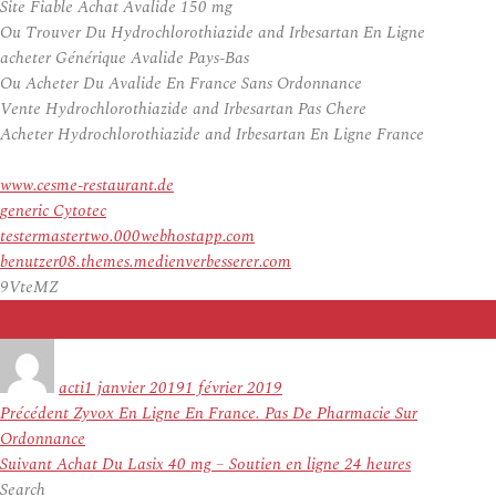
Site Fiable Achat Avalide 150 mg
Ou Trouver Du Hydrochlorothiazide and Irbesartan En Ligne
acheter Générique Avalide Pays-Bas
Ou Acheter Du Avalide En France Sans Ordonnance
Vente Hydrochlorothiazide and Irbesartan Pas Chere
Acheter Hydrochlorothiazide and Irbesartan En Ligne France
www.cesme-restaurant.de
generic Cytotec
testermastertwo.000webhostapp.com
benutzer08.themes.medienverbesserer.com
9VteMZ
Auteur
Publié
le
acti
1 janvier 2019
1 février 2019
Navigation
Article
Précédent
Zyvox En Ligne En France. Pas De Pharmacie Sur
de
précédent :
Ordonnance
l’article
Article
Suivant
Achat Du Lasix 40 mg – Soutien en ligne 24 heures
suivant :
Search