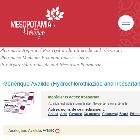
Pharmacie Approuvé Prix Hydrochlorothiazide and Irbesartan
Pharmacie Meilleurs Prix pour tous les clients
Prix Hydrochlorothiazide and Irbesartan Pharmacie