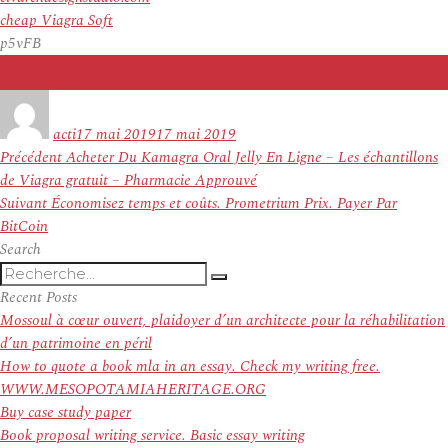
cheap Viagra Soft
p5vFB
Auteur
Publié
le
acti
17 mai 2019
17 mai 2019
Navigation
Article
Précédent
Acheter Du Kamagra Oral Jelly En Ligne – Les échantillons
de
précédent :
de Viagra gratuit – Pharmacie Approuvé
l’article
Article
Suivant
Économisez temps et coûts. Prometrium Prix. Payer Par
suivant :
BitCoin
Search
Recherche
Recherche
pour
Recent Posts
:
Mossoul à cœur ouvert, plaidoyer d’un architecte pour la réhabilitation
d’un patrimoine en péril
How to quote a book mla in an essay. Check my writing free.
WWW.MESOPOTAMIAHERITAGE.ORG
Buy case study paper
Book proposal writing service. Basic essay writing