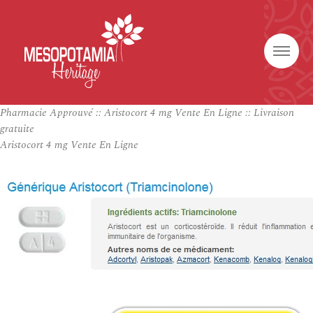
Pharmacie Approuvé :: Aristocort 4 mg Vente En Ligne :: Livraison
gratuite
Aristocort 4 mg Vente En Ligne