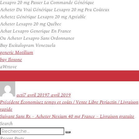
Lexapro 20 mg Passer La Commande Générique
Acheter Du Vrai Générique Lexapro 20 mg Peu Coûteux
Achetez Générique Lexapro 20 mg Agréable
Acheter Lexapro 20 mg Québec
Achat Lexapro Generique En France
Ou Acheter Lexapro Sans Ordonnance
Buy Escitalopram Venezuela
generic Motilium
buy Ilosone
aWrtove
Auteur
Publié
le
acti
7 avril 2019
7 avril 2019
Navigation
Article
Précédent
Économisez temps et coûts / Vente Libre Periactin / Livraison
de
précédent :
rapide
l’article
Article
Suivant
Sans Rx – Acheter Nexium 40 mg France – Livraison gratuite
suivant :
Search
Recherche
Recherche
pour
Recent Posts