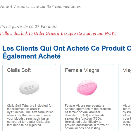
Note
4.7
étoiles, basé sur
357
commentaires.
Prix à partir de
€0.27
Par unité
Follow this link to Order Generic Lexapro (Escitalopram) NOW!