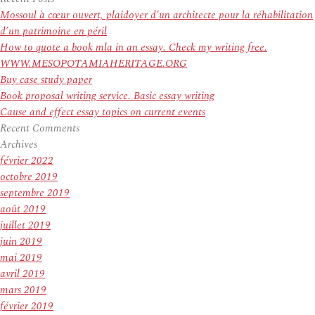
:
Mossoul à cœur ouvert, plaidoyer d’un architecte pour la réhabilitation
d’un patrimoine en péril
How to quote a book mla in an essay. Check my writing free.
WWW.MESOPOTAMIAHERITAGE.ORG
Buy case study paper
Book proposal writing service. Basic essay writing
Cause and effect essay topics on current events
Recent Comments
Archives
février 2022
octobre 2019
septembre 2019
août 2019
juillet 2019
juin 2019
mai 2019
avril 2019
mars 2019
février 2019