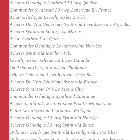
Achetez Générique Synthroid 50 mcg Québec
Commander Synthroid 50 mcg Generique En France
Achat Générique Levothyroxine Zürich
Acheter Du Vrai Générique Synthroid Levothyroxine Pays Bas
Acheter Synthroid 50 mcg Au Maroc
Achat Synthroid Au Quebec
Commander Générique Levothyroxine Norvège
Acheter Synthroid Meilleur Prix
Levothyroxine Acheter En Ligne Canada
Ou Acheter Du Synthroid En Thailande
achetez Générique Levothyroxine Pays-Bas
Acheter Du Vrai Générique Synthroid France
Achetez Synthroid Prix Le Moins Cher
Commander Générique Synthroid Lausanne
Acheté Synthroid Levothyroxine Prix Le Moins Cher
Vente Levothyroxine Pharmacie En Ligne
Achetez Générique 50 mcg Synthroid Norvège
Achetez Générique 50 mcg Synthroid Zürich
Ordonner Générique Synthroid Levothyroxine Pas Cher
Ordonner Générique 50 mcg Synthroid Émirats Arabes Unis