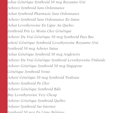
achat Générique Synthroid 50 mcg Royaume-Uni
Achetez Synthroid Sans Ordonnance
Achat Synthroid Pharmacie Sans Ordonnance
Acheter Synthroid Sans Ordonnance En Suisse
Achat Levothyroxine En Ligne Au Quebec
Synthroid Prix Le Moins Cher Générique
Acheter Du Vrai Générique 50 mcg Synthroid Pays Bas
acheté Générique Synthroid Levothyroxine Royaume-Uni
Synthroid 50 mcg Acheter Suisse
Achat Générique Synthroid 50 mcg Angleterre
Acheter Du Vrai Générique Synthroid Levothyroxine Finlande
Acheter Générique Synthroid 50 mcg Singapour
Générique Synthroid Vente
Acheté Générique 50 mcg Synthroid Toulouse
Acheter Synthroid Pa Cher
Acheter Générique Synthroid Bâle
Buy Levothyroxine Very Cheap
Acheter Générique Synthroid Québec
Acheter Synthroid Sur Internet
Synthroid 50 mcg En Ligne Belgique