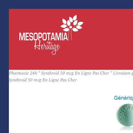
Pharmacie 24h * Synthroid 50 mcg En Ligne Pas Cher * Livraison g
Synthroid 50 mcg En Ligne Pas Cher