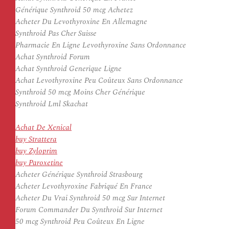
Générique Synthroid 50 mcg Achetez
Acheter Du Levothyroxine En Allemagne
Synthroid Pas Cher Suisse
Pharmacie En Ligne Levothyroxine Sans Ordonnance
Achat Synthroid Forum
Achat Synthroid Generique Ligne
Achat Levothyroxine Peu Coûteux Sans Ordonnance
Synthroid 50 mcg Moins Cher Générique
Synthroid Lml Skachat
Achat De Xenical
buy Strattera
buy Zyloprim
buy Paroxetine
Acheter Générique Synthroid Strasbourg
Acheter Levothyroxine Fabriqué En France
Acheter Du Vrai Synthroid 50 mcg Sur Internet
Forum Commander Du Synthroid Sur Internet
50 mcg Synthroid Peu Coûteux En Ligne