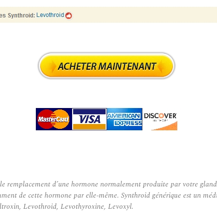
le remplacement d’une hormone normalement produite par votre glande t
isamment de cette hormone par elle-même. Synthroid générique est un mé
ltroxin, Levothroid, Levothyroxine, Levoxyl.