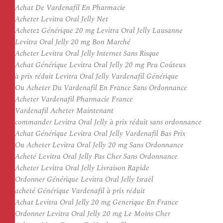
Achat De Vardenafil En Pharmacie
Acheter Levitra Oral Jelly Net
Achetez Générique 20 mg Levitra Oral Jelly Lausanne
Levitra Oral Jelly 20 mg Bon Marché
Acheter Levitra Oral Jelly Internet Sans Risque
Achat Générique Levitra Oral Jelly 20 mg Peu Coûteux
à prix réduit Levitra Oral Jelly Vardenafil Générique
Ou Acheter Du Vardenafil En France Sans Ordonnance
Acheter Vardenafil Pharmacie France
Vardenafil Acheter Maintenant
commander Levitra Oral Jelly à prix réduit sans ordonnance
Achat Générique Levitra Oral Jelly Vardenafil Bas Prix
Ou Acheter Levitra Oral Jelly 20 mg Sans Ordonnance
Acheté Levitra Oral Jelly Pas Cher Sans Ordonnance
Acheter Levitra Oral Jelly Livraison Rapide
Ordonner Générique Levitra Oral Jelly Israël
acheté Générique Vardenafil à prix réduit
Achat Levitra Oral Jelly 20 mg Generique En France
Ordonner Levitra Oral Jelly 20 mg Le Moins Cher