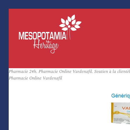
Pharmacie 24h. Pharmacie Online Vardenafil. Soutien à la clientè
Pharmacie Online Vardenafil