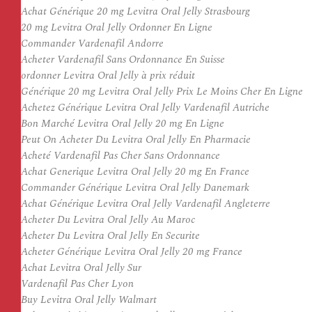
Achat Générique 20 mg Levitra Oral Jelly Strasbourg
20 mg Levitra Oral Jelly Ordonner En Ligne
Commander Vardenafil Andorre
Acheter Vardenafil Sans Ordonnance En Suisse
ordonner Levitra Oral Jelly à prix réduit
Générique 20 mg Levitra Oral Jelly Prix Le Moins Cher En Ligne
Achetez Générique Levitra Oral Jelly Vardenafil Autriche
Bon Marché Levitra Oral Jelly 20 mg En Ligne
Peut On Acheter Du Levitra Oral Jelly En Pharmacie
Acheté Vardenafil Pas Cher Sans Ordonnance
Achat Generique Levitra Oral Jelly 20 mg En France
Commander Générique Levitra Oral Jelly Danemark
Achat Générique Levitra Oral Jelly Vardenafil Angleterre
Acheter Du Levitra Oral Jelly Au Maroc
Acheter Du Levitra Oral Jelly En Securite
Acheter Générique Levitra Oral Jelly 20 mg France
Achat Levitra Oral Jelly Sur
Vardenafil Pas Cher Lyon
Buy Levitra Oral Jelly Walmart