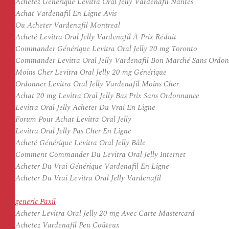
Achetez Générique Levitra Oral Jelly Vardenafil Nantes
Achat Vardenafil En Ligne Avis
Ou Acheter Vardenafil Montreal
Acheté Levitra Oral Jelly Vardenafil À Prix Réduit
Commander Générique Levitra Oral Jelly 20 mg Toronto
Commander Levitra Oral Jelly Vardenafil Bon Marché Sans Ordo
Moins Cher Levitra Oral Jelly 20 mg Générique
Ordonner Levitra Oral Jelly Vardenafil Moins Cher
Achat 20 mg Levitra Oral Jelly Bas Prix Sans Ordonnance
Levitra Oral Jelly Acheter Du Vrai En Ligne
Forum Pour Achat Levitra Oral Jelly
Levitra Oral Jelly Pas Cher En Ligne
Acheté Générique Levitra Oral Jelly Bâle
Comment Commander Du Levitra Oral Jelly Internet
Acheter Du Vrai Générique Vardenafil En Ligne
Acheter Du Vrai Levitra Oral Jelly Vardenafil
generic Paxil
Acheter Levitra Oral Jelly 20 mg Avec Carte Mastercard
Achetez Vardenafil Peu Coûteux