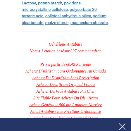
décembre 2018
novembre 2018
Categories
Aucune catégorie
Meta
Connexion
Flux des publications
Générique Antabuse
Flux des commentaires
Note
4.1
étoiles, basé sur
397
commentaires.
Site de WordPress-FR
Prix à partir de
€0.42
Par unité
Acheter Disulfiram Sans Ordonnance Au Canada
Acheter Du Disulfiram Sans Prescription
Acheter Disulfiram Original France
Acheter Du Vrai Antabuse Pas Cher
Site Fiable Pour Acheter Du Disulfiram
Acheté Générique 500 mg Antabuse Norvège
Achat Antabuse Bas Prix Sans Ordonnance
Antabuse Pas Cher En Pharmacie Lyon
Acheté Disulfiram Prix Le Moins Cher