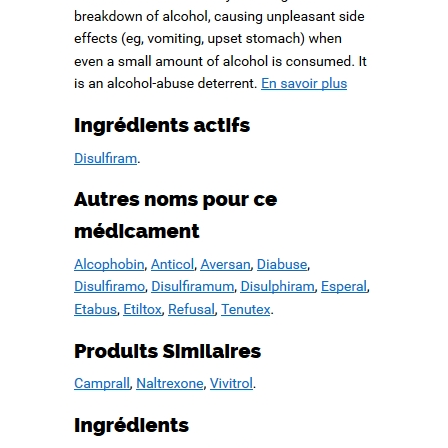
d’un patrimoine en péril
How to quote a book mla in an essay. Check my writing free.
WWW.MESOPOTAMIAHERITAGE.ORG
Buy case study paper
Book proposal writing service. Basic essay writing
Cause and effect essay topics on current events
Recent Comments
Archives
février 2022
octobre 2019
septembre 2019
août 2019
juillet 2019
juin 2019
mai 2019
avril 2019
mars 2019
février 2019
janvier 2019