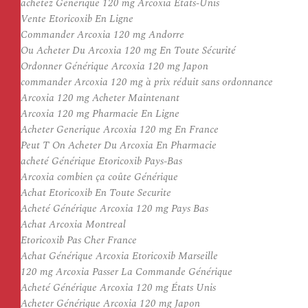
achetez Générique 120 mg Arcoxia États-Unis
Vente Etoricoxib En Ligne
Commander Arcoxia 120 mg Andorre
Ou Acheter Du Arcoxia 120 mg En Toute Sécurité
Ordonner Générique Arcoxia 120 mg Japon
commander Arcoxia 120 mg à prix réduit sans ordonnance
Arcoxia 120 mg Acheter Maintenant
Arcoxia 120 mg Pharmacie En Ligne
Acheter Generique Arcoxia 120 mg En France
Peut T On Acheter Du Arcoxia En Pharmacie
acheté Générique Etoricoxib Pays-Bas
Arcoxia combien ça coûte Générique
Achat Etoricoxib En Toute Securite
Acheté Générique Arcoxia 120 mg Pays Bas
Achat Arcoxia Montreal
Etoricoxib Pas Cher France
Achat Générique Arcoxia Etoricoxib Marseille
120 mg Arcoxia Passer La Commande Générique
Acheté Générique Arcoxia 120 mg États Unis
Acheter Générique Arcoxia 120 mg Japon