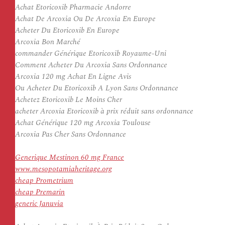
Achat Etoricoxib Pharmacie Andorre
Achat De Arcoxia Ou De Arcoxia En Europe
Acheter Du Etoricoxib En Europe
Arcoxia Bon Marché
commander Générique Etoricoxib Royaume-Uni
Comment Acheter Du Arcoxia Sans Ordonnance
Arcoxia 120 mg Achat En Ligne Avis
Ou Acheter Du Etoricoxib A Lyon Sans Ordonnance
Achetez Etoricoxib Le Moins Cher
acheter Arcoxia Etoricoxib à prix réduit sans ordonnance
Achat Générique 120 mg Arcoxia Toulouse
Arcoxia Pas Cher Sans Ordonnance
Generique Mestinon 60 mg France
www.mesopotamiaheritage.org
cheap Prometrium
cheap Premarin
generic Januvia