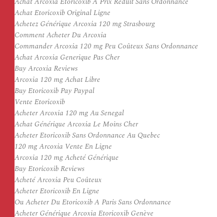
Achat Arcoxia Etoricoxib À Prix Réduit Sans Ordonnance
Achat Etoricoxib Original Ligne
Achetez Générique Arcoxia 120 mg Strasbourg
Comment Acheter Du Arcoxia
Commander Arcoxia 120 mg Peu Coûteux Sans Ordonnance
Achat Arcoxia Generique Pas Cher
Buy Arcoxia Reviews
Arcoxia 120 mg Achat Libre
Buy Etoricoxib Pay Paypal
Vente Etoricoxib
Acheter Arcoxia 120 mg Au Senegal
Achat Générique Arcoxia Le Moins Cher
Acheter Etoricoxib Sans Ordonnance Au Quebec
120 mg Arcoxia Vente En Ligne
Arcoxia 120 mg Acheté Générique
Buy Etoricoxib Reviews
Acheté Arcoxia Peu Coûteux
Acheter Etoricoxib En Ligne
Ou Acheter Du Etoricoxib A Paris Sans Ordonnance
Acheter Générique Arcoxia Etoricoxib Genève