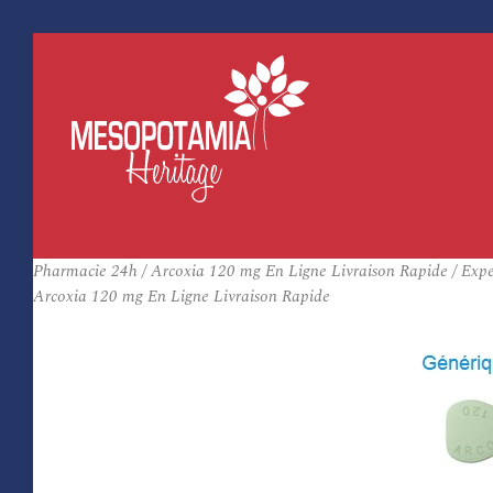
Pharmacie 24h / Arcoxia 120 mg En Ligne Livraison Rapide / Expéd
Arcoxia 120 mg En Ligne Livraison Rapide