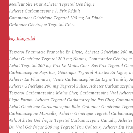
Meilleur Site Pour Acheter Tegretol Générique
Achetez Carbamazepine À Prix Réduit
Commander Générique Tegretol 200 mg La Dinde
Ordonner Générique Tegretol Grèce
buy Bisoprolol
Tegretol Pharmacie Francaise En Ligne, Achetez Générique 200 
Achat Générique Tegretol 200 mg Nantes, Commander Générique T
Achat Tegretol 200 mg Prix Le Moins Cher, Bas Prix Tegretol Gén
Carbamazepine Pays Bas, Générique Tegretol Achetez En Ligne, ac
Acheter En Pharmacie, Vente Carbamazepine En Ligne Tunisie, Ac
Acheter Générique 200 mg Tegretol Suisse, Acheter Carbamazepine
Tegretol Carbamazepine Moins Cher, Carbamazepine Vrai Acheter,
Ligne Forum, Acheter Tegretol Carbamazepine Pas Cher, Command
Achat Générique Carbamazepine Bâle, Ordonner Générique Tegreto
Carbamazepine Marseille, Acheter Générique Tegretol Carbamaze
48h, Acheter Générique Tegretol Carbamazepine Canada, Acheter 
Du Vrai Générique 200 mg Tegretol Peu Coûteux, Acheter Du Vra