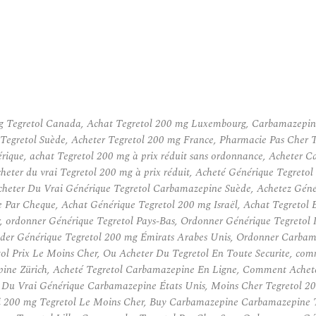
mg Tegretol Canada, Achat Tegretol 200 mg Luxembourg, Carbamazepin
egretol Suède, Acheter Tegretol 200 mg France, Pharmacie Pas Cher T
érique, achat Tegretol 200 mg à prix réduit sans ordonnance, Acheter 
heter du vrai Tegretol 200 mg à prix réduit, Acheté Générique Tegreto
heter Du Vrai Générique Tegretol Carbamazepine Suède, Achetez Géné
 Par Cheque, Achat Générique Tegretol 200 mg Israël, Achat Tegretol 
 ordonner Générique Tegretol Pays-Bas, Ordonner Générique Tegretol 
er Générique Tegretol 200 mg Émirats Arabes Unis, Ordonner Carbama
l Prix Le Moins Cher, Ou Acheter Du Tegretol En Toute Securite, com
pine Zürich, Acheté Tegretol Carbamazepine En Ligne, Comment Achet
Du Vrai Générique Carbamazepine États Unis, Moins Cher Tegretol 20
i 200 mg Tegretol Le Moins Cher, Buy Carbamazepine Carbamazepine Ta