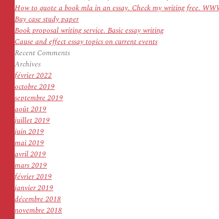
How to quote a book mla in an essay. Check my writing f
Buy case study paper
Book proposal writing service. Basic essay writing
Cause and effect essay topics on current events
Recent Comments
Archives
février 2022
octobre 2019
septembre 2019
août 2019
juillet 2019
juin 2019
mai 2019
avril 2019
mars 2019
février 2019
janvier 2019
décembre 2018
novembre 2018