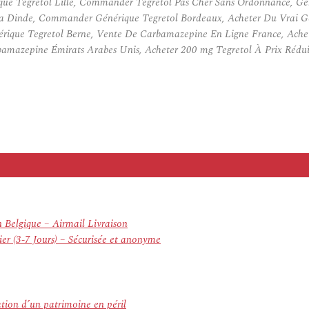
ue Tegretol Lille, Commander Tegretol Pas Cher Sans Ordonnance, Gé
La Dinde, Commander Générique Tegretol Bordeaux, Acheter Du Vrai G
rique Tegretol Berne, Vente De Carbamazepine En Ligne France, Ache
amazepine Émirats Arabes Unis, Acheter 200 mg Tegretol À Prix Rédui
n Belgique – Airmail Livraison
er (3-7 Jours) – Sécurisée et anonyme
ation d’un patrimoine en péril