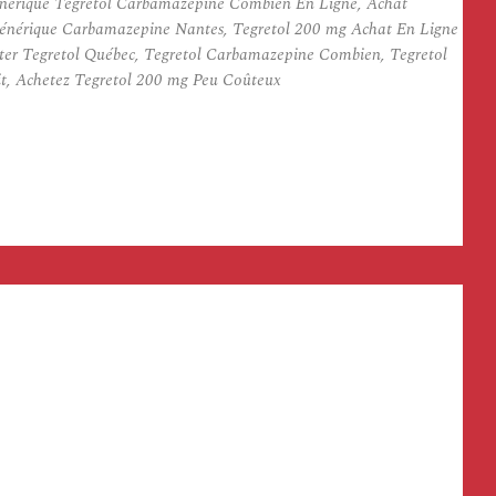
nérique Tegretol Carbamazepine Combien En Ligne, Achat
énérique Carbamazepine Nantes, Tegretol 200 mg Achat En Ligne
ter Tegretol Québec, Tegretol Carbamazepine Combien, Tegretol
t, Achetez Tegretol 200 mg Peu Coûteux