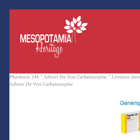
Pharmacie 24h * Acheter Du Vrai Carbamazepine * Livraison dans 
Acheter Du Vrai Carbamazepine