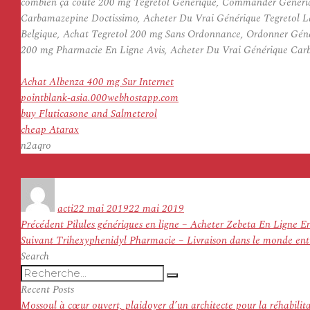
combien ça coûte 200 mg Tegretol Générique, Commander Génériq
Carbamazepine Doctissimo, Acheter Du Vrai Générique Tegretol 
Belgique, Achat Tegretol 200 mg Sans Ordonnance, Ordonner Géné
200 mg Pharmacie En Ligne Avis, Acheter Du Vrai Générique Carb
Achat Albenza 400 mg Sur Internet
pointblank-asia.000webhostapp.com
buy Fluticasone and Salmeterol
cheap Atarax
n2aqro
Auteur
Publié
le
acti
22 mai 2019
22 mai 2019
Navigation
Article
Précédent
Pilules génériques en ligne – Acheter Zebeta En Ligne E
de
Article
précédent :
Suivant
Trihexyphenidyl Pharmacie – Livraison dans le monde enti
l’article
suivant :
Search
Recherche
Recherche
pour
Recent Posts
:
Mossoul à cœur ouvert, plaidoyer d’un architecte pour la réhabilit