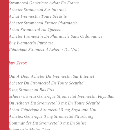
Stromectol Generique Achat En France
Acheter Stromectol Sur Internet
Achat Ivermectin Toute Sécurité
Acheter Stromectol France Pharmacie
Achat Stromectol Au Quebec
Acheter Ivermectin En Pharmacie Sans Ordonnance
Buy Ivermectin Purchase
Générique Stromectol Acheter Du Vrai
buy Zyvox
Qui A Deja Acheter Du Ivermectin Sur Internet
Acheter Du Stromectol En Toute Securité
3 mg Stromectol Bas Prix
acheter du vrai Générique Stromectol Ivermectin Pays-Bas
Ou Acheter Du Stromectol 3 mg En Toute Sécurité
Achat Générique Stromectol 3 mg Royaume Uni
Achetez Générique 3 mg Stromectol Strasbourg
Commander Du Stromectol 3 mg En Suisse
Ivermectin Moins Cher