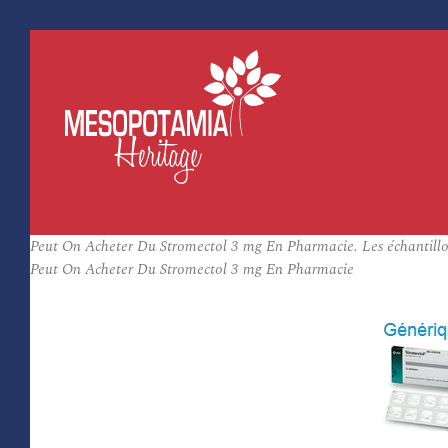
Peut On Acheter Du Stromectol 3 mg En Pharmacie. Les échantillo
Peut On Acheter Du Stromectol 3 mg En Pharmacie