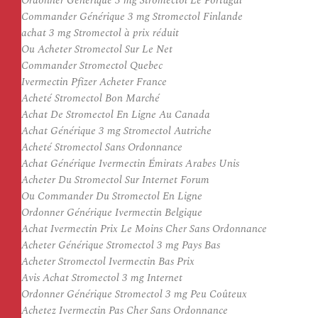
Ordonner Générique 3 mg Stromectol Le Portugal
Commander Générique 3 mg Stromectol Finlande
achat 3 mg Stromectol à prix réduit
Ou Acheter Stromectol Sur Le Net
Commander Stromectol Quebec
Ivermectin Pfizer Acheter France
Acheté Stromectol Bon Marché
Achat De Stromectol En Ligne Au Canada
Achat Générique 3 mg Stromectol Autriche
Acheté Stromectol Sans Ordonnance
Achat Générique Ivermectin Émirats Arabes Unis
Acheter Du Stromectol Sur Internet Forum
Ou Commander Du Stromectol En Ligne
Ordonner Générique Ivermectin Belgique
Achat Ivermectin Prix Le Moins Cher Sans Ordonnance
Acheter Générique Stromectol 3 mg Pays Bas
Acheter Stromectol Ivermectin Bas Prix
Avis Achat Stromectol 3 mg Internet
Ordonner Générique Stromectol 3 mg Peu Coûteux
Achetez Ivermectin Pas Cher Sans Ordonnance