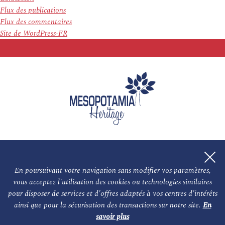
Flux des publications
Flux des commentaires
Site de WordPress-FR
En poursuivant votre navigation sans modifier vos paramètres,
vous acceptez l'utilisation des cookies ou technologies similaires
L'association
NOS PARTENAIRES
pour disposer de services et d'offres adaptés à vos centres d'intérêts
ainsi que pour la sécurisation des transactions sur notre site.
En
Le conseil scientifique et nos experts
Les auteurs
savoir plus