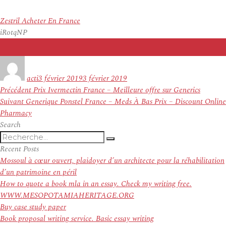
Zestril Acheter En France
iRotqNP
Auteur
Publié
le
acti
3 février 2019
3 février 2019
Navigation
Article
Précédent
Prix Ivermectin France – Meilleure offre sur Generics
de
Article
précédent :
Suivant
Generique Ponstel France – Meds À Bas Prix – Discount Online
l’article
suivant :
Pharmacy
Search
Recherche
Recherche
pour
Recent Posts
:
Mossoul à cœur ouvert, plaidoyer d’un architecte pour la réhabilitation
d’un patrimoine en péril
How to quote a book mla in an essay. Check my writing free.
WWW.MESOPOTAMIAHERITAGE.ORG
Buy case study paper
Book proposal writing service. Basic essay writing