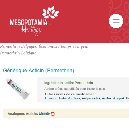
Permethrin Belgique. Économisez temps et argent
Permethrin Belgique