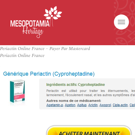
Periactin Online France – Payer Par Mastercard
Periactin Online France