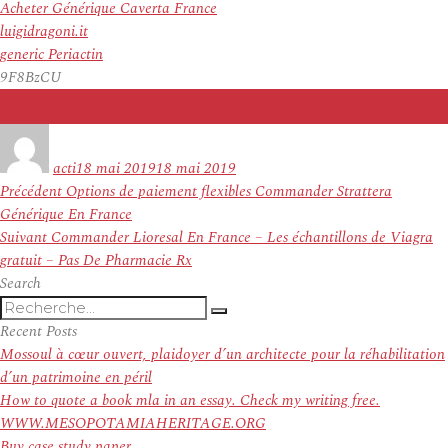
Acheter Générique Caverta France
luigidragoni.it
generic Periactin
9F8BzCU
Auteur
Publié
le
acti
18 mai 2019
18 mai 2019
Navigation
Article
Précédent
Options de paiement flexibles Commander Strattera
de
précédent :
Générique En France
l’article
Article
Suivant
Commander Lioresal En France – Les échantillons de Viagra
suivant :
gratuit – Pas De Pharmacie Rx
Search
Recherche
Recherche
pour
Recent Posts
:
Mossoul à cœur ouvert, plaidoyer d’un architecte pour la réhabilitation
d’un patrimoine en péril
How to quote a book mla in an essay. Check my writing free.
WWW.MESOPOTAMIAHERITAGE.ORG
Buy case study paper