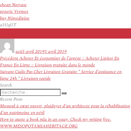
cheap Norvasc
generic Vermox
buy Nimodipine
a3UqUT
Auteur
Publié
le
acti
3 avril 2019
3 avril 2019
Navigation
Article
Précédent
Acheter Et économiser de l’argent :: Acheter Lipitor En
de
précédent :
France En Ligne :: Livraison gratuite dans le monde
l’article
Article
Suivant
Cialis Pas Cher Livraison Gratuite * Service d’assistance en
suivant :
ligne 24h * Livraison rapide
Search
Recherche
Recherche
pour
Recent Posts
:
Mossoul à cœur ouvert, plaidoyer d’un architecte pour la réhabilitation
d’un patrimoine en péril
How to quote a book mla in an essay. Check my writing free.
WWW.MESOPOTAMIAHERITAGE.ORG