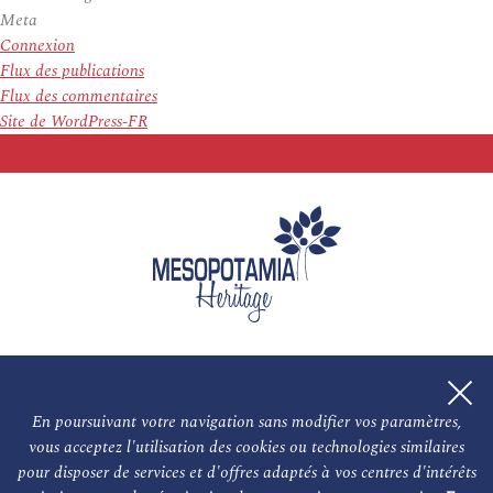
Meta
Connexion
Flux des publications
Flux des commentaires
Site de WordPress-FR
En poursuivant votre navigation sans modifier vos paramètres,
vous acceptez l'utilisation des cookies ou technologies similaires
L'association
NOS PARTENAIRES
pour disposer de services et d'offres adaptés à vos centres d'intérêts