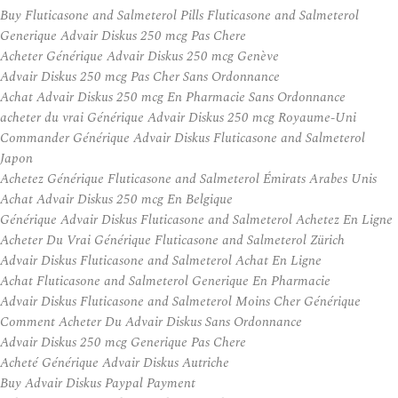
Buy Fluticasone and Salmeterol Pills Fluticasone and Salmeterol
Generique Advair Diskus 250 mcg Pas Chere
Acheter Générique Advair Diskus 250 mcg Genève
Advair Diskus 250 mcg Pas Cher Sans Ordonnance
Achat Advair Diskus 250 mcg En Pharmacie Sans Ordonnance
acheter du vrai Générique Advair Diskus 250 mcg Royaume-Uni
Commander Générique Advair Diskus Fluticasone and Salmeterol
Japon
Achetez Générique Fluticasone and Salmeterol Émirats Arabes Unis
Achat Advair Diskus 250 mcg En Belgique
Générique Advair Diskus Fluticasone and Salmeterol Achetez En Ligne
Acheter Du Vrai Générique Fluticasone and Salmeterol Zürich
Advair Diskus Fluticasone and Salmeterol Achat En Ligne
Achat Fluticasone and Salmeterol Generique En Pharmacie
Advair Diskus Fluticasone and Salmeterol Moins Cher Générique
Comment Acheter Du Advair Diskus Sans Ordonnance
Advair Diskus 250 mcg Generique Pas Chere
Acheté Générique Advair Diskus Autriche
Buy Advair Diskus Paypal Payment