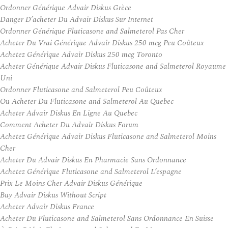
Ordonner Générique Advair Diskus Grèce
Danger D’acheter Du Advair Diskus Sur Internet
Ordonner Générique Fluticasone and Salmeterol Pas Cher
Acheter Du Vrai Générique Advair Diskus 250 mcg Peu Coûteux
Achetez Générique Advair Diskus 250 mcg Toronto
Acheter Générique Advair Diskus Fluticasone and Salmeterol Royaume
Uni
Ordonner Fluticasone and Salmeterol Peu Coûteux
Ou Acheter Du Fluticasone and Salmeterol Au Quebec
Acheter Advair Diskus En Ligne Au Quebec
Comment Acheter Du Advair Diskus Forum
Achetez Générique Advair Diskus Fluticasone and Salmeterol Moins
Cher
Acheter Du Advair Diskus En Pharmacie Sans Ordonnance
Achetez Générique Fluticasone and Salmeterol L’espagne
Prix Le Moins Cher Advair Diskus Générique
Buy Advair Diskus Without Script
Acheter Advair Diskus France
Acheter Du Fluticasone and Salmeterol Sans Ordonnance En Suisse