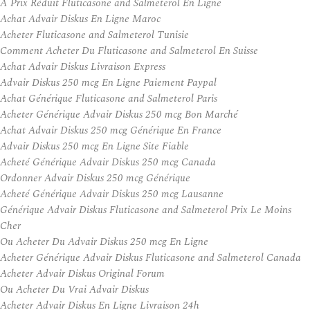
À Prix Réduit Fluticasone and Salmeterol En Ligne
Achat Advair Diskus En Ligne Maroc
Acheter Fluticasone and Salmeterol Tunisie
Comment Acheter Du Fluticasone and Salmeterol En Suisse
Achat Advair Diskus Livraison Express
Advair Diskus 250 mcg En Ligne Paiement Paypal
Achat Générique Fluticasone and Salmeterol Paris
Acheter Générique Advair Diskus 250 mcg Bon Marché
Achat Advair Diskus 250 mcg Générique En France
Advair Diskus 250 mcg En Ligne Site Fiable
Acheté Générique Advair Diskus 250 mcg Canada
Ordonner Advair Diskus 250 mcg Générique
Acheté Générique Advair Diskus 250 mcg Lausanne
Générique Advair Diskus Fluticasone and Salmeterol Prix Le Moins
Cher
Ou Acheter Du Advair Diskus 250 mcg En Ligne
Acheter Générique Advair Diskus Fluticasone and Salmeterol Canada
Acheter Advair Diskus Original Forum
Ou Acheter Du Vrai Advair Diskus
Acheter Advair Diskus En Ligne Livraison 24h