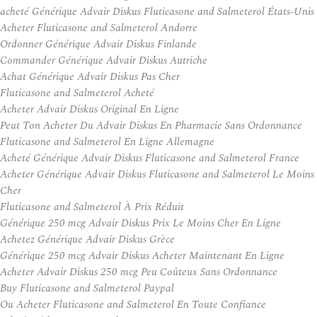
acheté Générique Advair Diskus Fluticasone and Salmeterol États-Unis
Acheter Fluticasone and Salmeterol Andorre
Ordonner Générique Advair Diskus Finlande
Commander Générique Advair Diskus Autriche
Achat Générique Advair Diskus Pas Cher
Fluticasone and Salmeterol Acheté
Acheter Advair Diskus Original En Ligne
Peut Ton Acheter Du Advair Diskus En Pharmacie Sans Ordonnance
Fluticasone and Salmeterol En Ligne Allemagne
Acheté Générique Advair Diskus Fluticasone and Salmeterol France
Acheter Générique Advair Diskus Fluticasone and Salmeterol Le Moins
Cher
Fluticasone and Salmeterol À Prix Réduit
Générique 250 mcg Advair Diskus Prix Le Moins Cher En Ligne
Achetez Générique Advair Diskus Grèce
Générique 250 mcg Advair Diskus Acheter Maintenant En Ligne
Acheter Advair Diskus 250 mcg Peu Coûteux Sans Ordonnance
Buy Fluticasone and Salmeterol Paypal
Ou Acheter Fluticasone and Salmeterol En Toute Confiance