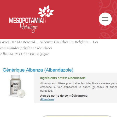
Payer Par Mastercard – Albenza Pas Cher En Belgique – Les
commandes privées et sécurisées
Albenza Pas Cher En Belgique