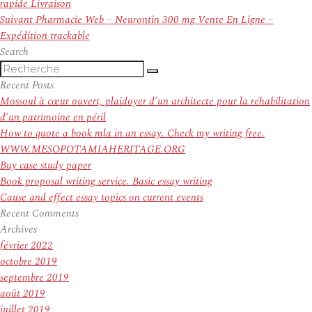
de
précédent :
rapide Livraison
l’article
Article
Suivant
Pharmacie Web – Neurontin 300 mg Vente En Ligne –
suivant :
Expédition trackable
Search
Recherche
Recherche
pour
Recent Posts
:
Mossoul à cœur ouvert, plaidoyer d’un architecte pour la réhabilitation
d’un patrimoine en péril
How to quote a book mla in an essay. Check my writing free.
WWW.MESOPOTAMIAHERITAGE.ORG
Buy case study paper
Book proposal writing service. Basic essay writing
Cause and effect essay topics on current events
Recent Comments
Archives
février 2022
octobre 2019
septembre 2019
août 2019
juillet 2019