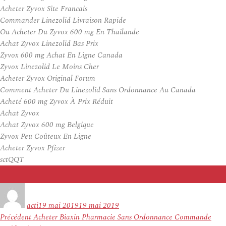
Acheter Zyvox Site Francais
Commander Linezolid Livraison Rapide
Ou Acheter Du Zyvox 600 mg En Thailande
Achat Zyvox Linezolid Bas Prix
Zyvox 600 mg Achat En Ligne Canada
Zyvox Linezolid Le Moins Cher
Acheter Zyvox Original Forum
Comment Acheter Du Linezolid Sans Ordonnance Au Canada
Acheté 600 mg Zyvox À Prix Réduit
Achat Zyvox
Achat Zyvox 600 mg Belgique
Zyvox Peu Coûteux En Ligne
Acheter Zyvox Pfizer
sctQQT
Auteur
Publié
le
acti
19 mai 2019
19 mai 2019
Navigation
Article
Précédent
Acheter Biaxin Pharmacie Sans Ordonnance Commande