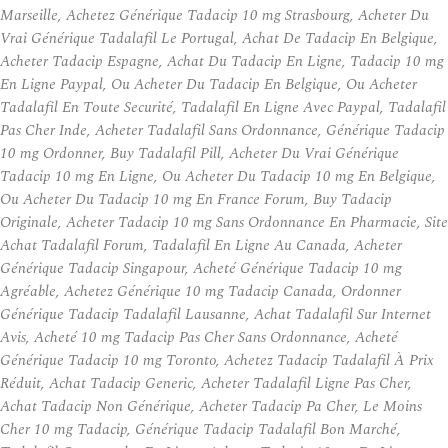
Marseille, Achetez Générique Tadacip 10 mg Strasbourg, Acheter Du
Vrai Générique Tadalafil Le Portugal, Achat De Tadacip En Belgique,
Acheter Tadacip Espagne, Achat Du Tadacip En Ligne, Tadacip 10 mg
En Ligne Paypal, Ou Acheter Du Tadacip En Belgique, Ou Acheter
Tadalafil En Toute Securité, Tadalafil En Ligne Avec Paypal, Tadalafil
Pas Cher Inde, Acheter Tadalafil Sans Ordonnance, Générique Tadacip
10 mg Ordonner, Buy Tadalafil Pill, Acheter Du Vrai Générique
Tadacip 10 mg En Ligne, Ou Acheter Du Tadacip 10 mg En Belgique,
Ou Acheter Du Tadacip 10 mg En France Forum, Buy Tadacip
Originale, Acheter Tadacip 10 mg Sans Ordonnance En Pharmacie, Site
Achat Tadalafil Forum, Tadalafil En Ligne Au Canada, Acheter
Générique Tadacip Singapour, Acheté Générique Tadacip 10 mg
Agréable, Achetez Générique 10 mg Tadacip Canada, Ordonner
Générique Tadacip Tadalafil Lausanne, Achat Tadalafil Sur Internet
Avis, Acheté 10 mg Tadacip Pas Cher Sans Ordonnance, Acheté
Générique Tadacip 10 mg Toronto, Achetez Tadacip Tadalafil À Prix
Réduit, Achat Tadacip Generic, Acheter Tadalafil Ligne Pas Cher,
Achat Tadacip Non Générique, Acheter Tadacip Pa Cher, Le Moins
Cher 10 mg Tadacip, Générique Tadacip Tadalafil Bon Marché,