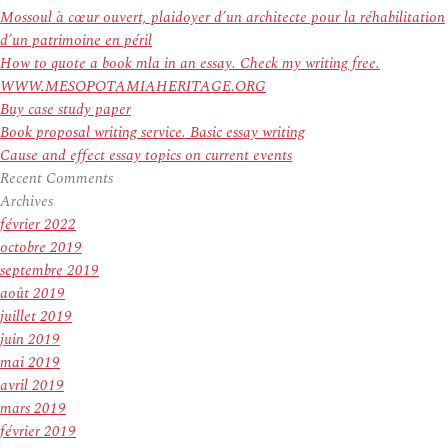
:
Mossoul à cœur ouvert, plaidoyer d’un architecte pour la réhabilitation
d’un patrimoine en péril
How to quote a book mla in an essay. Check my writing free.
WWW.MESOPOTAMIAHERITAGE.ORG
Buy case study paper
Book proposal writing service. Basic essay writing
Cause and effect essay topics on current events
Recent Comments
Archives
février 2022
octobre 2019
septembre 2019
août 2019
juillet 2019
juin 2019
mai 2019
avril 2019
mars 2019
février 2019