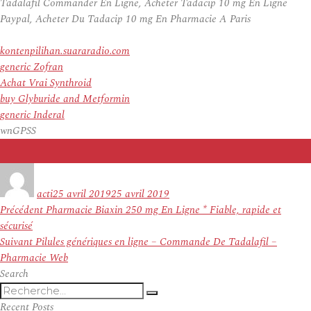
Tadalafil Commander En Ligne, Acheter Tadacip 10 mg En Ligne
Paypal, Acheter Du Tadacip 10 mg En Pharmacie A Paris
kontenpilihan.suararadio.com
generic Zofran
Achat Vrai Synthroid
buy Glyburide and Metformin
generic Inderal
wnGPSS
Auteur
Publié
le
acti
25 avril 2019
25 avril 2019
Navigation
Article
Précédent
Pharmacie Biaxin 250 mg En Ligne * Fiable, rapide et
de
précédent :
sécurisé
l’article
Article
Suivant
Pilules génériques en ligne – Commande De Tadalafil –
suivant :
Pharmacie Web
Search
Recherche
Recherche
pour
Recent Posts