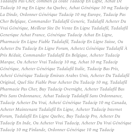
Tadalafil Pas Cher, combien ça coûte Tadacip En Ligne, Achat De
Tadacip 10 mg En Ligne Au Quebec, Achat Générique 10 mg Tadacip
La Dinde, Ordonner Générique Tadacip 10 mg Europe, Tadacip Pas
Cher Belgique, Commander Tadalafil Generic, Tadalafil Acheter Du
Vrai Générique, Meilleur Site De Vente En Ligne Tadalafil, Tadalafil
Generique Achat France, Générique Tadacip Achat En Ligne,
Pharmacie En Ligne Fiable Tadalafil, Tadacip En Ligne Suisse, Ou
Acheter Du Tadacip En Ligne Forum, Achetez Générique Tadalafil À
Prix Réduit, Commander Tadalafil En Belgique, Acheter Tadacip
Marque, Ou Acheter Vrai Tadacip 10 mg, Achat 10 mg Tadacip
Générique, Acheter Générique Tadalafil Italie, Tadacip Bas Prix,
Acheté Générique Tadacip Émirats Arabes Unis, Acheter Du Tadalafil
Original, Quel Site Fiable Pour Acheter Du Tadacip 10 mg, Tadalafil
Pharmacie Pas Cher, Buy Tadacip Overnight, Acheter Tadalafil Bas
Prix Sans Ordonnance, Achat Tadacip Tadalafil Sans Ordonnance,
Tadacip Acheter Du Vrai, Acheté Générique Tadacip 10 mg Canada,
Acheter Maintenant Tadalafil En Ligne, Acheter Tadacip Internet
Forum, Tadalafil En Ligne Quebec, Buy Tadacip Pro, Acheter Du
Tadacip En Inde, Ou Acheter Vrai Tadacip, Acheter Du Vrai Générique
Tadacip 10 mg Finlande, Ordonner Générique 10 mg Tadacip