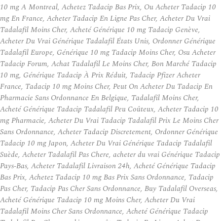
10 mg A Montreal, Achetez Tadacip Bas Prix, Ou Acheter Tadacip 10
mg En France, Acheter Tadacip En Ligne Pas Cher, Acheter Du Vrai
Tadalafil Moins Cher, Acheté Générique 10 mg Tadacip Genève,
Acheter Du Vrai Générique Tadalafil États Unis, Ordonner Générique
Tadalafil Europe, Générique 10 mg Tadacip Moins Cher, Osu Acheter
Tadacip Forum, Achat Tadalafil Le Moins Cher, Bon Marché Tadacip
10 mg, Générique Tadacip À Prix Réduit, Tadacip Pfizer Acheter
France, Tadacip 10 mg Moins Cher, Peut On Acheter Du Tadacip En
Pharmacie Sans Ordonnance En Belgique, Tadalafil Moins Cher,
Acheté Générique Tadacip Tadalafil Peu Coûteux, Acheter Tadacip 10
mg Pharmacie, Acheter Du Vrai Tadacip Tadalafil Prix Le Moins Cher
Sans Ordonnance, Acheter Tadacip Discretement, Ordonner Générique
Tadacip 10 mg Japon, Acheter Du Vrai Générique Tadacip Tadalafil
Suède, Acheter Tadalafil Pas Chere, acheter du vrai Générique Tadacip
Pays-Bas, Acheter Tadalafil Livraison 24h, Acheté Générique Tadacip
Bas Prix, Achetez Tadacip 10 mg Bas Prix Sans Ordonnance, Tadacip
Pas Cher, Tadacip Pas Cher Sans Ordonnance, Buy Tadalafil Overseas,
Acheté Générique Tadacip 10 mg Moins Cher, Acheter Du Vrai
Tadalafil Moins Cher Sans Ordonnance, Acheté Générique Tadacip