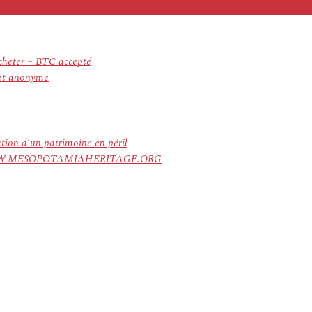
cheter – BTC accepté
 et anonyme
ation d’un patrimoine en péril
ree. WWW.MESOPOTAMIAHERITAGE.ORG