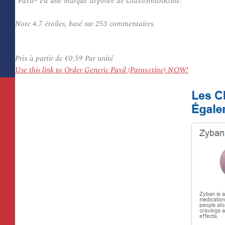
*Paxil® est une marque déposée de GlaxoSmithKline.
Note
4.7
étoiles, basé sur
253
commentaires.
Prix à partir de
€0.59
Par unité
Use this link to Order Generic Paxil (Paroxetine) NOW!