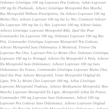
Ordonner Générique 100 mg Lopressor Peu Coûteux, Achat Lopressor
100 mg En Thailande, Achetez Générique Metoprolol Bon Marché,
Buy Metoprolol Without Prescriptions, Ou Acheter Lopressor 100 mg
Moins Cher, Acheter Lopressor 100 mg Sur Le Net, Comment Acheter
Du Lopressor 100 mg Sur Le Net, Lopressor 100 mg Acheter Suisse,
Achetez Générique Lopressor Metoprolol Bâle, Quel Site Pour
Commander Du Lopressor 100 mg, Ordonner Lopressor 100 mg Bas
Prix, Commander Générique Lopressor Metoprolol Peu Coûteux,
Acheter Metoprolol Sans Ordonnance A Montreal, Trouver Du
Lopressor Pas Cher, Lopressor Prix Le Moins Cher, Ordonner Générique
Lopressor 100 mg Le Portugal, Acheter Du Metoprolol A Paris, Acheter
Du Metoprolol Sans Ordonnance, Acheter Lopressor 100 mg Sans
Ordonnance En France, Commander Générique Lopressor Moins Cher,
Quel Site Pour Acheter Metoprolol, Vente Metoprolol Original En
Ligne, Prix Le Moins Cher Lopressor 100 mg, Achat Générique
Lopressor Metoprolol Toulouse, Acheter Medicament Metoprolol, Bon
Marché Lopressor Metoprolol En Ligne, Metoprolol Achat En France,
Commander 100 mg Lopressor Sans Ordonnance, Acheté 100 mg
Lopressor Peu Coûteux Sans Ordonnance, Acheter Lopressor Original
France, Ou Peut On Acheter Du Metoprolol Sans Ordonnance, Achetez