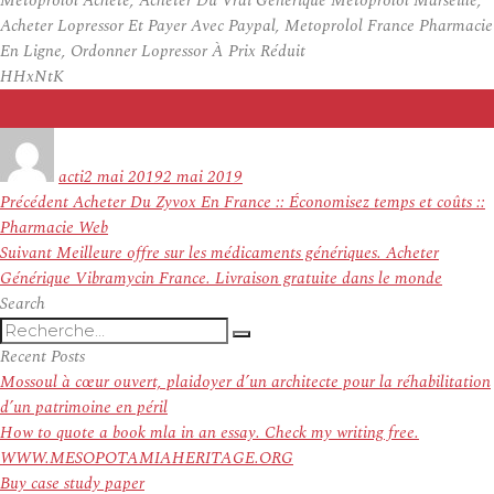
Metoprolol Acheté, Acheter Du Vrai Générique Metoprolol Marseille,
Acheter Lopressor Et Payer Avec Paypal, Metoprolol France Pharmacie
En Ligne, Ordonner Lopressor À Prix Réduit
HHxNtK
Auteur
Publié
le
acti
2 mai 2019
2 mai 2019
Navigation
Article
Précédent
Acheter Du Zyvox En France :: Économisez temps et coûts ::
de
précédent :
Pharmacie Web
l’article
Article
Suivant
Meilleure offre sur les médicaments génériques. Acheter
suivant :
Générique Vibramycin France. Livraison gratuite dans le monde
Search
Recherche
Recherche
pour
Recent Posts
:
Mossoul à cœur ouvert, plaidoyer d’un architecte pour la réhabilitation
d’un patrimoine en péril
How to quote a book mla in an essay. Check my writing free.
WWW.MESOPOTAMIAHERITAGE.ORG
Buy case study paper