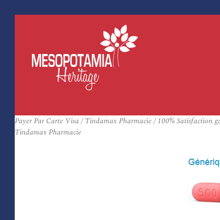
Payer Par Carte Visa / Tindamax Pharmacie / 100% Satisfaction g
Tindamax Pharmacie