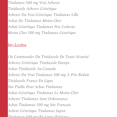
Tindamax 500 mg Vrai Acheter
Tinidazole Acheter Générique
Acheter Du Vrai Générique Tindamax Lille
Achat De Tindamax Moins Cher
Achat Générique Tindamax Peu Coûteux
Moins Cher 500 mg Tindamax Générique
buy Levitra
Où Commander Du Tinidazole En Toute Sécurité
Achetez Générique Tinidazole Europe
Achat Tinidazole Au Canada
Acheter Du Vrai Tindamax 500 mg À Prix Réduit
Tinidazole France En Ligne
Site Fiable Pour Achat Tindamax
Achat Générique Tindamax Le Moins Cher
Acheter Tindamax Sans Ordonnance
Achat Tindamax 500 mg Site Francais
Acheté Générique Tindamax Japon
Tindamax 500 mg En Ligne Belgique