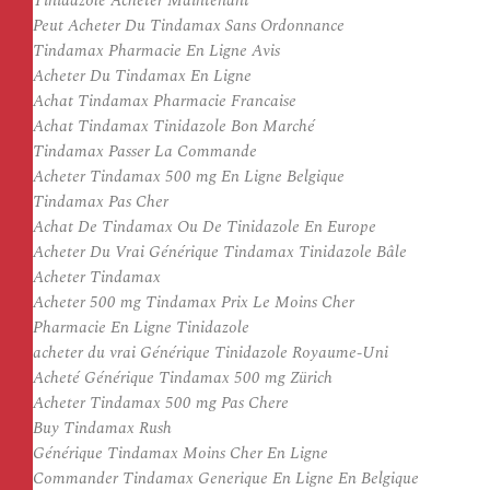
Tinidazole Acheter Maintenant
Peut Acheter Du Tindamax Sans Ordonnance
Tindamax Pharmacie En Ligne Avis
Acheter Du Tindamax En Ligne
Achat Tindamax Pharmacie Francaise
Achat Tindamax Tinidazole Bon Marché
Tindamax Passer La Commande
Acheter Tindamax 500 mg En Ligne Belgique
Tindamax Pas Cher
Achat De Tindamax Ou De Tinidazole En Europe
Acheter Du Vrai Générique Tindamax Tinidazole Bâle
Acheter Tindamax
Acheter 500 mg Tindamax Prix Le Moins Cher
Pharmacie En Ligne Tinidazole
acheter du vrai Générique Tinidazole Royaume-Uni
Acheté Générique Tindamax 500 mg Zürich
Acheter Tindamax 500 mg Pas Chere
Buy Tindamax Rush
Générique Tindamax Moins Cher En Ligne
Commander Tindamax Generique En Ligne En Belgique