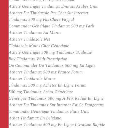
Acheté Générique Tindamax Émirats Arabes Unis
Acheter Du Tinidazole Pas Cher Sur Internet
Tindamax 500 mg Pas Chere Paypal
Commander Générique Tindamax 500 mg Paris
Acheter Tindamax Au Maroc
Acheter Tinidazole Net
Tinidazole Moins Cher Générique
Acheté Générique 500 mg Tindamax Toulouse
Buy Tindamax With Prescription
Ou Commander Du Tindamax 500 mg En Ligne
Acheter Tindamax 500 mg France Forum
Acheter Tinidazole Maroc
Tindamax 500 mg Acheter En Ligne Forum
500 mg Tindamax Achat Générique
Générique Tindamax 500 mg À Prix Réduit En Ligne
Acheter Du Tindamax Sur Internet Est Ce Dangereux
commander Générique Tindamax États-Unis
Achat Tindamax En Belgique
Acheter Tindamax 500 mg En Ligne Livraison Rapide