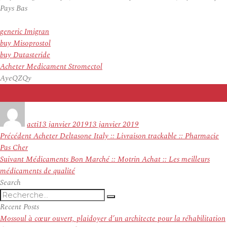
Pays Bas
generic Imigran
buy Misoprostol
buy Dutasteride
Acheter Medicament Stromectol
AyeQZQy
Auteur
Publié
le
acti
13 janvier 2019
13 janvier 2019
Navigation
Article
Précédent
Acheter Deltasone Italy :: Livraison trackable :: Pharmacie
de
précédent :
Pas Cher
l’article
Article
Suivant
Médicaments Bon Marché :: Motrin Achat :: Les meilleurs
suivant :
médicaments de qualité
Search
Recherche
Recherche
pour
Recent Posts
:
Mossoul à cœur ouvert, plaidoyer d’un architecte pour la réhabilitation