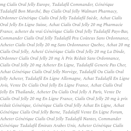
mg Cialis Oral Jelly Europe, Tadalafil Commander, Générique
Tadalafil Bon Marché, Buy Cialis Oral Jelly Walmart Pharmacy,
Ordonner Générique Cialis Oral Jelly Tadalafil Suède, Achat Cialis
Oral Jelly En Ligne Suisse, Achat Cialis Oral Jelly 20 mg Pharmacie
France, acheter du vrai Générique Cialis Oral Jelly Tadalafil Pays-Bas,
Commander Cialis Oral Jelly Tadalafil Peu Coûteux Sans Ordonnance,
Acheter Cialis Oral Jelly 20 mg Sans Ordonnance Quebec, Achat 20 mg
Cialis Oral Jelly, Acheté Générique Cialis Oral Jelly 20 mg La Dinde,
Ordonner Cialis Oral Jelly 20 mg À Prix Réduit Sans Ordonnance,
Cialis Oral Jelly 20 mg Acheter En Ligne, Tadalafil Generic Pas Cher,
Achat Générique Cialis Oral Jelly Norvège, Tadalafil Ou Cialis Oral
Jelly Acheter, Tadalafil En Ligne Allemagne, Achat Tadalafil En Ligne
Avis, Vente De Cialis Oral Jelly En Ligne France, Achat Cialis Oral
Jelly En Thailande, Acheter Du Cialis Oral Jelly A Paris, Vente De
Cialis Oral Jelly 20 mg En Ligne France, Cialis Oral Jelly 20 mg à prix
réduit Générique, Générique Cialis Oral Jelly Achat En Ligne, Achat
Générique Cialis Oral Jelly Berne, Tadalafil Vente En Ligne Forum,
Acheter Générique Cialis Oral Jelly Tadalafil Nantes, Commander
Générique Tadalafil Émirats Arabes Unis, Acheter Générique Cialis