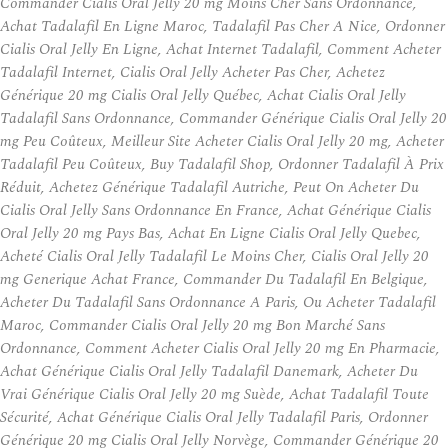
Commander Cialis Oral Jelly 20 mg Moins Cher Sans Ordonnance,
Achat Tadalafil En Ligne Maroc, Tadalafil Pas Cher A Nice, Ordonner
Cialis Oral Jelly En Ligne, Achat Internet Tadalafil, Comment Acheter
Tadalafil Internet, Cialis Oral Jelly Acheter Pas Cher, Achetez
Générique 20 mg Cialis Oral Jelly Québec, Achat Cialis Oral Jelly
Tadalafil Sans Ordonnance, Commander Générique Cialis Oral Jelly 20
mg Peu Coûteux, Meilleur Site Acheter Cialis Oral Jelly 20 mg, Acheter
Tadalafil Peu Coûteux, Buy Tadalafil Shop, Ordonner Tadalafil À Prix
Réduit, Achetez Générique Tadalafil Autriche, Peut On Acheter Du
Cialis Oral Jelly Sans Ordonnance En France, Achat Générique Cialis
Oral Jelly 20 mg Pays Bas, Achat En Ligne Cialis Oral Jelly Quebec,
Acheté Cialis Oral Jelly Tadalafil Le Moins Cher, Cialis Oral Jelly 20
mg Generique Achat France, Commander Du Tadalafil En Belgique,
Acheter Du Tadalafil Sans Ordonnance A Paris, Ou Acheter Tadalafil
Maroc, Commander Cialis Oral Jelly 20 mg Bon Marché Sans
Ordonnance, Comment Acheter Cialis Oral Jelly 20 mg En Pharmacie,
Achat Générique Cialis Oral Jelly Tadalafil Danemark, Acheter Du
Vrai Générique Cialis Oral Jelly 20 mg Suède, Achat Tadalafil Toute
Sécurité, Achat Générique Cialis Oral Jelly Tadalafil Paris, Ordonner
Générique 20 mg Cialis Oral Jelly Norvège, Commander Générique 20