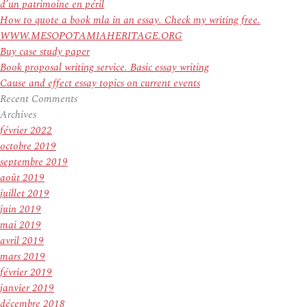
d’un patrimoine en péril
How to quote a book mla in an essay. Check my writing free.
WWW.MESOPOTAMIAHERITAGE.ORG
Buy case study paper
Book proposal writing service. Basic essay writing
Cause and effect essay topics on current events
Recent Comments
Archives
février 2022
octobre 2019
septembre 2019
août 2019
juillet 2019
juin 2019
mai 2019
avril 2019
mars 2019
février 2019
janvier 2019
décembre 2018