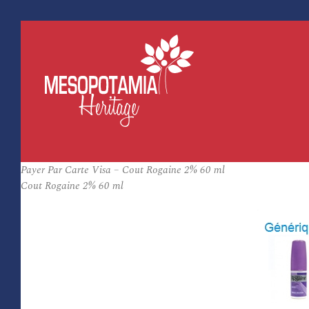
Payer Par Carte Visa – Cout Rogaine 2% 60 ml
Cout Rogaine 2% 60 ml