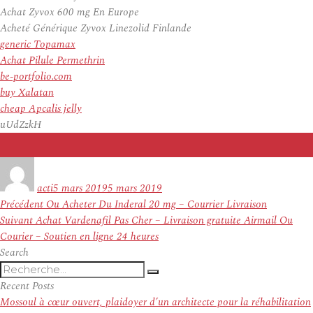
Achat Zyvox 600 mg En Europe
Acheté Générique Zyvox Linezolid Finlande
generic Topamax
Achat Pilule Permethrin
be-portfolio.com
buy Xalatan
cheap Apcalis jelly
uUdZzkH
Auteur
Publié
le
acti
5 mars 2019
5 mars 2019
Navigation
Article
Précédent
Ou Acheter Du Inderal 20 mg – Courrier Livraison
de
Article
précédent :
Suivant
Achat Vardenafil Pas Cher – Livraison gratuite Airmail Ou
l’article
suivant :
Courier – Soutien en ligne 24 heures
Search
Recherche
Recherche
pour
Recent Posts
:
Mossoul à cœur ouvert, plaidoyer d’un architecte pour la réhabilitation