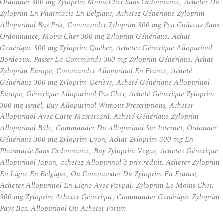
Ordonner 300 mg Zyloprim Moins Cher Sans Ordonnance, Acheter Du
Zyloprim En Pharmacie En Belgique, Achetez Générique Zyloprim
Allopurinol Bas Prix, Commander Zyloprim 300 mg Peu Coûteux Sans
Ordonnance, Moins Cher 300 mg Zyloprim Générique, Achat
Générique 300 mg Zyloprim Québec, Achetez Générique Allopurinol
Bordeaux, Passer La Commande 300 mg Zyloprim Générique, Achat
Zyloprim Europe, Commander Allopurinol En France, Acheté
Générique 300 mg Zyloprim Genève, Acheté Générique Allopurinol
Europe, Générique Allopurinol Pas Cher, Acheté Générique Zyloprim
300 mg Israël, Buy Allopurinol Without Prescriptions, Acheter
Allopurinol Avec Carte Mastercard, Acheté Générique Zyloprim
Allopurinol Bâle, Commander Du Allopurinol Sur Internet, Ordonner
Générique 300 mg Zyloprim Lyon, Achat Zyloprim 300 mg En
Pharmacie Sans Ordonnance, Buy Zyloprim Vegas, Achetez Générique
Allopurinol Japon, achetez Allopurinol à prix réduit, Acheter Zyloprim
En Ligne En Belgique, Ou Commander Du Zyloprim En France,
Acheter Allopurinol En Ligne Avec Paypal, Zyloprim Le Moins Cher,
300 mg Zyloprim Acheter Générique, Commander Générique Zyloprim
Pays Bas, Allopurinol Ou Acheter Forum