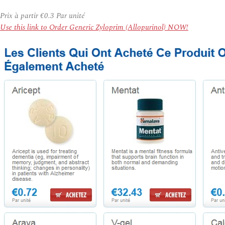
Prix à partir
€0.3
Par unité
Use this link to Order Generic Zyloprim (Allopurinol) NOW!