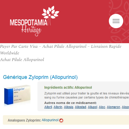
Payer Par Carte Visa – Achat Pilule Allopurinol – Livraison Rapide
Worldwide
Achat Pilule Allopurinol