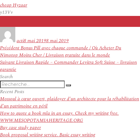
cheap Hyzaar
y13Vv
Auteur
Publié
le
acti
8 mai 2019
8 mai 2019
Navigation
Article
Précédent
Bonus Pill avec chaque commande / Où Acheter Du
de
précédent :
Nimotop Moins Cher / Livraison gratuite dans le monde
l’article
Article
Suivant
Livraison Rapide – Commander Levitra Soft Suisse – livraison
suivant :
garantie
Search
Recherche
Recherche
pour
Recent Posts
:
Mossoul à cœur ouvert, plaidoyer d’un architecte pour la réhabilitation
d’un patrimoine en péril
How to quote a book mla in an essay. Check my writing free.
WWW.MESOPOTAMIAHERITAGE.ORG
Buy case study paper
Book proposal writing service. Basic essay writing