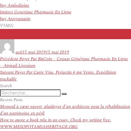
buy Amlodipine
Imitrex Generique Pharmacie En Ligne
buy Atorvastatin
V5M2c
Auteur
Publié
le
acti
15 mai 2019
15 mai 2019
Navigation
Article
Précédent
Payer Par BitCoin – Cozaar Générique Pharmacie En Ligne
de
précédent :
– Airmail Livraison
l’article
Article
Suivant
Payer Par Carte Visa. Periactin 4 mg Vente. Expédition
suivant :
trackable
Search
Recherche
Recherche
pour
Recent Posts
:
Mossoul à cœur ouvert, plaidoyer d’un architecte pour la réhabilitation
d’un patrimoine en péril
How to quote a book mla in an essay. Check my writing free.
WWW.MESOPOTAMIAHERITAGE.ORG