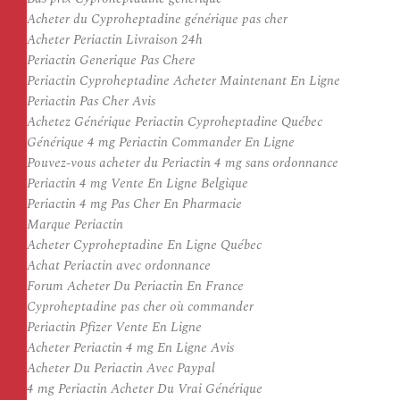
Acheter du Cyproheptadine générique pas cher
Acheter Periactin Livraison 24h
Periactin Generique Pas Chere
Periactin Cyproheptadine Acheter Maintenant En Ligne
Periactin Pas Cher Avis
Achetez Générique Periactin Cyproheptadine Québec
Générique 4 mg Periactin Commander En Ligne
Pouvez-vous acheter du Periactin 4 mg sans ordonnance
Periactin 4 mg Vente En Ligne Belgique
Periactin 4 mg Pas Cher En Pharmacie
Marque Periactin
Acheter Cyproheptadine En Ligne Québec
Achat Periactin avec ordonnance
Forum Acheter Du Periactin En France
Cyproheptadine pas cher où commander
Periactin Pfizer Vente En Ligne
Acheter Periactin 4 mg En Ligne Avis
Acheter Du Periactin Avec Paypal
4 mg Periactin Acheter Du Vrai Générique