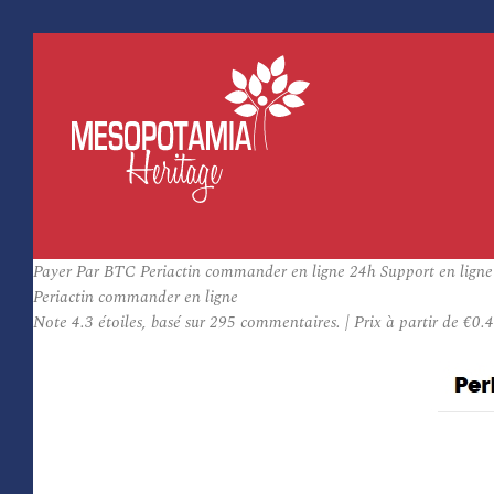
Payer Par BTC Periactin commander en ligne 24h Support en ligne
Periactin commander en ligne
Note
4.3
étoiles, basé sur
295
commentaires.
|
Prix à partir de
€0.