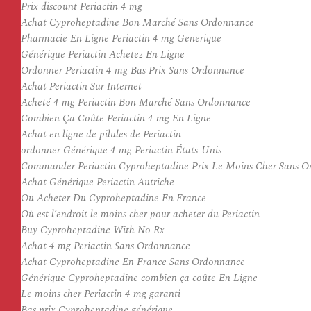
Prix discount Periactin 4 mg
Achat Cyproheptadine Bon Marché Sans Ordonnance
Pharmacie En Ligne Periactin 4 mg Generique
Générique Periactin Achetez En Ligne
Ordonner Periactin 4 mg Bas Prix Sans Ordonnance
Achat Periactin Sur Internet
Acheté 4 mg Periactin Bon Marché Sans Ordonnance
Combien Ça Coûte Periactin 4 mg En Ligne
Achat en ligne de pilules de Periactin
ordonner Générique 4 mg Periactin États-Unis
Commander Periactin Cyproheptadine Prix Le Moins Cher Sans 
Achat Générique Periactin Autriche
Ou Acheter Du Cyproheptadine En France
Où est l’endroit le moins cher pour acheter du Periactin
Buy Cyproheptadine With No Rx
Achat 4 mg Periactin Sans Ordonnance
Achat Cyproheptadine En France Sans Ordonnance
Générique Cyproheptadine combien ça coûte En Ligne
Le moins cher Periactin 4 mg garanti
Bas prix Cyproheptadine générique