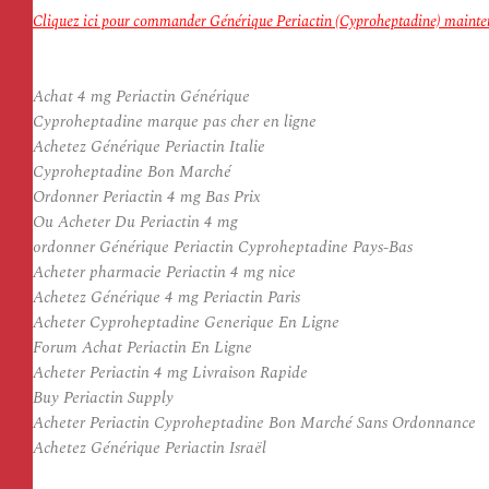
Cliquez ici pour commander Générique Periactin (Cyproheptadine) mainte
Achat 4 mg Periactin Générique
Cyproheptadine marque pas cher en ligne
Achetez Générique Periactin Italie
Cyproheptadine Bon Marché
Ordonner Periactin 4 mg Bas Prix
Ou Acheter Du Periactin 4 mg
ordonner Générique Periactin Cyproheptadine Pays-Bas
Acheter pharmacie Periactin 4 mg nice
Achetez Générique 4 mg Periactin Paris
Acheter Cyproheptadine Generique En Ligne
Forum Achat Periactin En Ligne
Acheter Periactin 4 mg Livraison Rapide
Buy Periactin Supply
Acheter Periactin Cyproheptadine Bon Marché Sans Ordonnance
Achetez Générique Periactin Israël