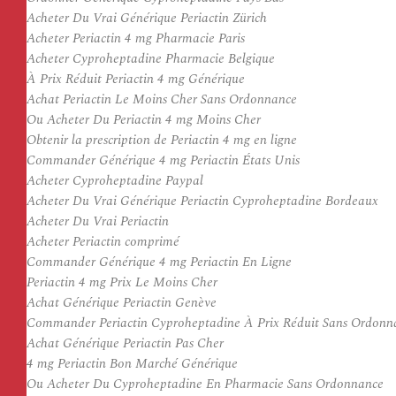
Acheter Du Vrai Générique Periactin Zürich
Acheter Periactin 4 mg Pharmacie Paris
Acheter Cyproheptadine Pharmacie Belgique
À Prix Réduit Periactin 4 mg Générique
Achat Periactin Le Moins Cher Sans Ordonnance
Ou Acheter Du Periactin 4 mg Moins Cher
Obtenir la prescription de Periactin 4 mg en ligne
Commander Générique 4 mg Periactin États Unis
Acheter Cyproheptadine Paypal
Acheter Du Vrai Générique Periactin Cyproheptadine Bordeaux
Acheter Du Vrai Periactin
Acheter Periactin comprimé
Commander Générique 4 mg Periactin En Ligne
Periactin 4 mg Prix Le Moins Cher
Achat Générique Periactin Genève
Commander Periactin Cyproheptadine À Prix Réduit Sans Ordonn
Achat Générique Periactin Pas Cher
4 mg Periactin Bon Marché Générique
Ou Acheter Du Cyproheptadine En Pharmacie Sans Ordonnance