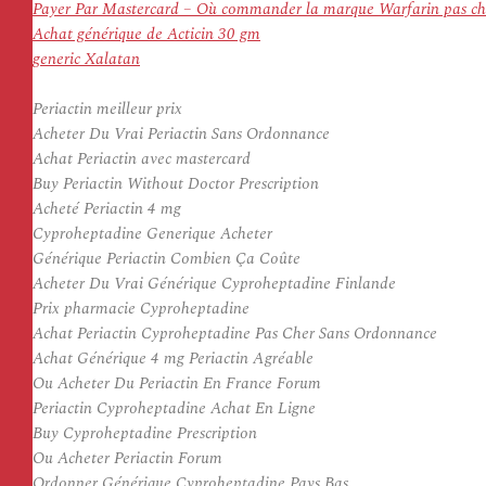
Payer Par Mastercard – Où commander la marque Warfarin pas cher
Achat générique de Acticin 30 gm
generic Xalatan
Periactin meilleur prix
Acheter Du Vrai Periactin Sans Ordonnance
Achat Periactin avec mastercard
Buy Periactin Without Doctor Prescription
Acheté Periactin 4 mg
Cyproheptadine Generique Acheter
Générique Periactin Combien Ça Coûte
Acheter Du Vrai Générique Cyproheptadine Finlande
Prix pharmacie Cyproheptadine
Achat Periactin Cyproheptadine Pas Cher Sans Ordonnance
Achat Générique 4 mg Periactin Agréable
Ou Acheter Du Periactin En France Forum
Periactin Cyproheptadine Achat En Ligne
Buy Cyproheptadine Prescription
Ou Acheter Periactin Forum
Ordonner Générique Cyproheptadine Pays Bas