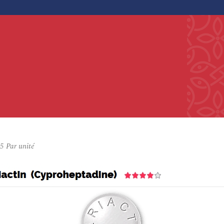
45
Par unité