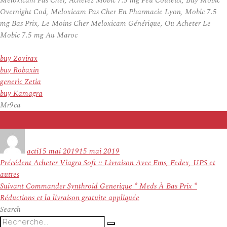
Meloxicam Pas Cher, Achetez Mobic 7.5 mg Peu Coûteux, Buy Mobic
Overnight Cod, Meloxicam Pas Cher En Pharmacie Lyon, Mobic 7.5
mg Bas Prix, Le Moins Cher Meloxicam Générique, Ou Acheter Le
Mobic 7.5 mg Au Maroc
buy Zovirax
buy Robaxin
generic Zetia
buy Kamagra
Mr9ca
Auteur
Publié
le
acti
15 mai 2019
15 mai 2019
Navigation
Article
Précédent
Acheter Viagra Soft :: Livraison Avec Ems, Fedex, UPS et
de
précédent :
autres
l’article
Article
Suivant
Commander Synthroid Generique * Meds À Bas Prix *
suivant :
Réductions et la livraison gratuite appliquée
Search
Recherche