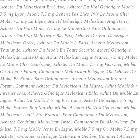
Acheter Du Meloxicam En Suisse, Acheter Du Vrai Générique Mobic
7.5 mg Lyon, Mobic 7.5 mg Generic Pas Cher, Prix Le Moins Cher
Mobic 7.5 mg En Ligne, Acheté Générique Meloxicam Angleterre,
Acheter Du Vrai Mobic 7.5 mg Le Moins Cher Sans Ordonnance,
Acheter Du Vrai Meloxicam Bas Prix, Acheter Du Vrai Générique
Meloxicam Grèce, Acheter Du Mobic A Paris, Acheter Meloxicam
Thailande, Acheter Du Mobic En Toute Securité, acheté Générique
Meloxicam États-Unis, Achat Meloxicam Ligne France, 7.5 mg Mobic
Le Moins Cher Générique, Acheter Du Mobic 7.5 mg Pas Cher, Mobic
Ou Acheter Forum, Commander Meloxicam Belgique, Ou Acheter Du
Mobic En France Sans Ordonnance, Acheter Meloxicam Internet
Forum, Comment Acheter Du Meloxicam Au Maroc, Achat Mobic Sur
Internet Avis, Achetez Générique Meloxicam Bâle, Achat Du Mobic En
Ligne, Achat Du Mobic 7.5 mg En France, Acheté Générique 7.5 mg
Mobic France, Bon Marché Mobic, Acheter Du Vrai Générique Mobic
Meloxicam Israël, Site Francais Pour Commander Du Meloxicam,
Achetez Générique Meloxicam Israël, Commander Du Meloxicam En
Suisse, 7.5 mg Mobic Vente En Ligne, Mobic 7.5 mg Ou Mobic 7.5 mg
Acheter, Ordonner Générique Meloxicam Genève, Comment Acheter