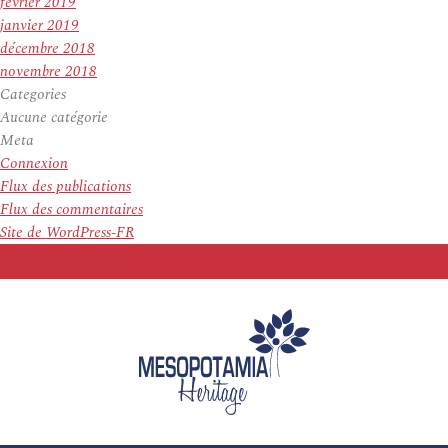
février 2019
janvier 2019
décembre 2018
novembre 2018
Categories
Aucune catégorie
Meta
Connexion
Flux des publications
Flux des commentaires
Site de WordPress-FR