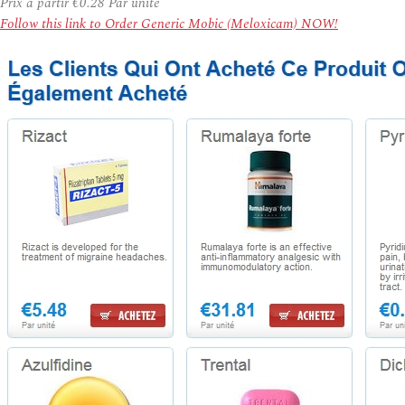
Prix à partir
€0.28
Par unité
Follow this link to Order Generic Mobic (Meloxicam) NOW!