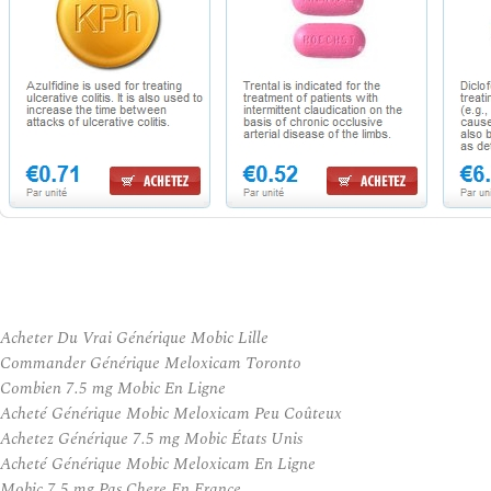
Acheter Du Vrai Générique Mobic Lille
Commander Générique Meloxicam Toronto
Combien 7.5 mg Mobic En Ligne
Acheté Générique Mobic Meloxicam Peu Coûteux
Achetez Générique 7.5 mg Mobic États Unis
Acheté Générique Mobic Meloxicam En Ligne
Mobic 7.5 mg Pas Chere En France