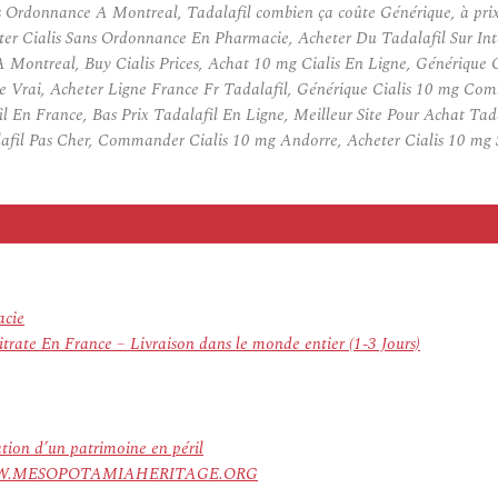
s Ordonnance A Montreal, Tadalafil combien ça coûte Générique, à pri
ter Cialis Sans Ordonnance En Pharmacie, Acheter Du Tadalafil Sur Int
g A Montreal, Buy Cialis Prices, Achat 10 mg Cialis En Ligne, Génériqu
Vrai, Acheter Ligne France Fr Tadalafil, Générique Cialis 10 mg Comm
il En France, Bas Prix Tadalafil En Ligne, Meilleur Site Pour Achat Ta
fil Pas Cher, Commander Cialis 10 mg Andorre, Acheter Cialis 10 mg S
acie
rate En France – Livraison dans le monde entier (1-3 Jours)
ation d’un patrimoine en péril
ree. WWW.MESOPOTAMIAHERITAGE.ORG