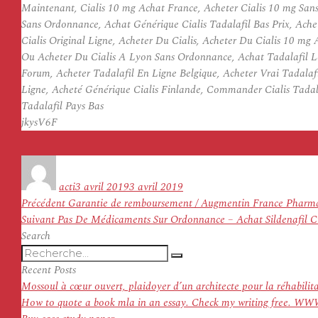
Maintenant, Cialis 10 mg Achat France, Acheter Cialis 10 mg San
Sans Ordonnance, Achat Générique Cialis Tadalafil Bas Prix, Ache
Cialis Original Ligne, Acheter Du Cialis, Acheter Du Cialis 10 m
Ou Acheter Du Cialis A Lyon Sans Ordonnance, Achat Tadalafil Le 
Forum, Acheter Tadalafil En Ligne Belgique, Acheter Vrai Tadalaf
Ligne, Acheté Générique Cialis Finlande, Commander Cialis Tadala
Tadalafil Pays Bas
jkysV6F
Auteur
Publié
le
acti
3 avril 2019
3 avril 2019
Navigation
Article
Précédent
Garantie de remboursement / Augmentin France Pharm
de
Article
précédent :
Suivant
Pas De Médicaments Sur Ordonnance – Achat Sildenafil Cit
l’article
suivant :
Search
Recherche
Recherche
pour
Recent Posts
:
Mossoul à cœur ouvert, plaidoyer d’un architecte pour la réhabilit
How to quote a book mla in an essay. Check my writing f