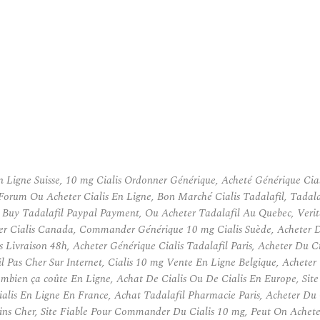
n Ligne Suisse, 10 mg Cialis Ordonner Générique, Acheté Générique Cia
 Forum Ou Acheter Cialis En Ligne, Bon Marché Cialis Tadalafil, Tadala
 Buy Tadalafil Paypal Payment, Ou Acheter Tadalafil Au Quebec, Verita
r Cialis Canada, Commander Générique 10 mg Cialis Suède, Acheter Du
Livraison 48h, Acheter Générique Cialis Tadalafil Paris, Acheter Du Ci
 Pas Cher Sur Internet, Cialis 10 mg Vente En Ligne Belgique, Acheter 
combien ça coûte En Ligne, Achat De Cialis Ou De Cialis En Europe, Si
ialis En Ligne En France, Achat Tadalafil Pharmacie Paris, Acheter Du
ns Cher, Site Fiable Pour Commander Du Cialis 10 mg, Peut On Acheter