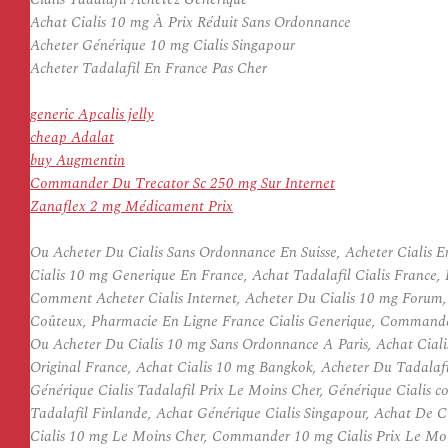
Achat Cialis 10 mg À Prix Réduit Sans Ordonnance
Acheter Générique 10 mg Cialis Singapour
Acheter Tadalafil En France Pas Cher
generic Apcalis jelly
cheap Adalat
buy Augmentin
Commander Du Trecator Sc 250 mg Sur Internet
Zanaflex 2 mg Médicament Prix
Ou Acheter Du Cialis Sans Ordonnance En Suisse, Acheter Cialis E
Cialis 10 mg Generique En France, Achat Tadalafil Cialis France,
Comment Acheter Cialis Internet, Acheter Du Cialis 10 mg Forum,
Coûteux, Pharmacie En Ligne France Cialis Generique, Commande
Ou Acheter Du Cialis 10 mg Sans Ordonnance A Paris, Achat Cialis 
Original France, Achat Cialis 10 mg Bangkok, Acheter Du Tadalafil
Générique Cialis Tadalafil Prix Le Moins Cher, Générique Cialis 
Tadalafil Finlande, Achat Générique Cialis Singapour, Achat De C
Cialis 10 mg Le Moins Cher, Commander 10 mg Cialis Prix Le Moi