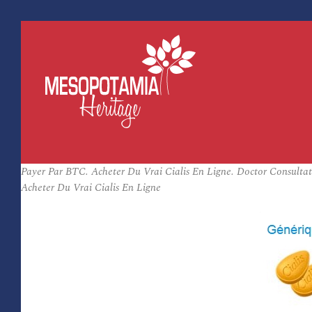
Payer Par BTC. Acheter Du Vrai Cialis En Ligne. Doctor Consultati
Acheter Du Vrai Cialis En Ligne