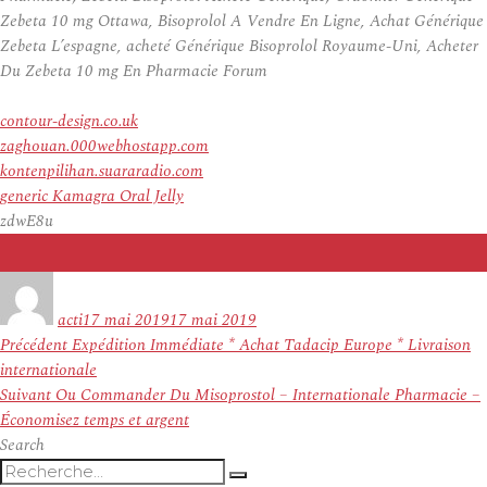
Zebeta 10 mg Ottawa, Bisoprolol A Vendre En Ligne, Achat Générique
Zebeta L’espagne, acheté Générique Bisoprolol Royaume-Uni, Acheter
Du Zebeta 10 mg En Pharmacie Forum
contour-design.co.uk
zaghouan.000webhostapp.com
kontenpilihan.suararadio.com
generic Kamagra Oral Jelly
zdwE8u
Auteur
Publié
le
acti
17 mai 2019
17 mai 2019
Navigation
Article
Précédent
Expédition Immédiate * Achat Tadacip Europe * Livraison
de
précédent :
internationale
l’article
Article
Suivant
Ou Commander Du Misoprostol – Internationale Pharmacie –
suivant :
Économisez temps et argent
Search
Recherche
Recherche