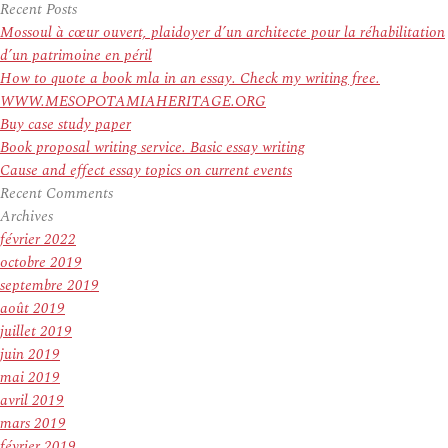
pour
Recent Posts
:
Mossoul à cœur ouvert, plaidoyer d’un architecte pour la réhabilitation
d’un patrimoine en péril
How to quote a book mla in an essay. Check my writing free.
WWW.MESOPOTAMIAHERITAGE.ORG
Buy case study paper
Book proposal writing service. Basic essay writing
Cause and effect essay topics on current events
Recent Comments
Archives
février 2022
octobre 2019
septembre 2019
août 2019
juillet 2019
juin 2019
mai 2019
avril 2019
mars 2019
février 2019