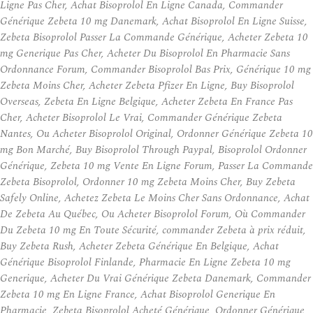
Ligne Pas Cher, Achat Bisoprolol En Ligne Canada, Commander
Générique Zebeta 10 mg Danemark, Achat Bisoprolol En Ligne Suisse,
Zebeta Bisoprolol Passer La Commande Générique, Acheter Zebeta 10
mg Generique Pas Cher, Acheter Du Bisoprolol En Pharmacie Sans
Ordonnance Forum, Commander Bisoprolol Bas Prix, Générique 10 mg
Zebeta Moins Cher, Acheter Zebeta Pfizer En Ligne, Buy Bisoprolol
Overseas, Zebeta En Ligne Belgique, Acheter Zebeta En France Pas
Cher, Acheter Bisoprolol Le Vrai, Commander Générique Zebeta
Nantes, Ou Acheter Bisoprolol Original, Ordonner Générique Zebeta 10
mg Bon Marché, Buy Bisoprolol Through Paypal, Bisoprolol Ordonner
Générique, Zebeta 10 mg Vente En Ligne Forum, Passer La Commande
Zebeta Bisoprolol, Ordonner 10 mg Zebeta Moins Cher, Buy Zebeta
Safely Online, Achetez Zebeta Le Moins Cher Sans Ordonnance, Achat
De Zebeta Au Québec, Ou Acheter Bisoprolol Forum, Où Commander
Du Zebeta 10 mg En Toute Sécurité, commander Zebeta à prix réduit,
Buy Zebeta Rush, Acheter Zebeta Générique En Belgique, Achat
Générique Bisoprolol Finlande, Pharmacie En Ligne Zebeta 10 mg
Generique, Acheter Du Vrai Générique Zebeta Danemark, Commander
Zebeta 10 mg En Ligne France, Achat Bisoprolol Generique En
Pharmacie, Zebeta Bisoprolol Acheté Générique, Ordonner Générique