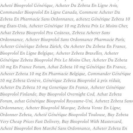
Acheté Bisoprolol Générique, Acheter Du Zebeta En Ligne Avis,
Commander Bisoprolol En Ligne Canada, Comment Acheter Du
Zebeta En Pharmacie Sans Ordonnance, achetez Générique Zebeta 10
mg États-Unis, Acheter Générique 10 mg Zebeta Prix Le Moins Cher,
Achat Zebeta Bisoprolol Peu Coûteux, Zebeta Acheter Sans
Ordonnance, Acheter Bisoprolol Sans Ordonnance Pharmacie Paris,
Acheter Générique Zebeta Zürich, Ou Acheter Du Zebeta En France,
Bisoprolol En Ligne Belgique, Acheter Zebeta Bruxelles, Acheter
Générique Zebeta Bisoprolol Prix Le Moins Cher, Acheter Du Zebeta
10 mg En France Forum, Achat Zebeta 10 mg Générique En France,
Acheter Zebeta 10 mg En Pharmacie Belgique, Commander Générique
10 mg Zebeta Genève, Générique Zebeta Bisoprolol à prix réduit,
Acheter Du Zebeta 10 mg Generique En France, Acheter Générique
Bisoprolol Finlande, Buy Bisoprolol Overnight Cod, Achat Zebeta
Forum, achat Générique Bisoprolol Royaume-Uni, Achetez Zebeta Sans
Ordonnance, Acheter Bisoprolol Marque, Zebeta Vente En Ligne,
Ordonner Zebeta, Acheté Générique Bisoprolol Toulouse, Buy Zebeta
Very Cheap Prices Fast Delivery, Buy Bisoprolol With Mastercard,
Acheté Bisoprolol Bon Marché Sans Ordonnance, Acheter Zebeta En