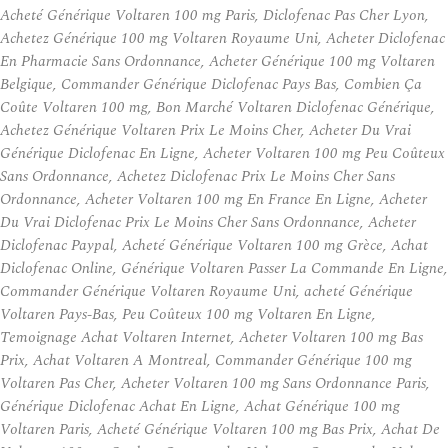
Acheté Générique Voltaren 100 mg Paris, Diclofenac Pas Cher Lyon,
Achetez Générique 100 mg Voltaren Royaume Uni, Acheter Diclofenac
En Pharmacie Sans Ordonnance, Acheter Générique 100 mg Voltaren
Belgique, Commander Générique Diclofenac Pays Bas, Combien Ça
Coûte Voltaren 100 mg, Bon Marché Voltaren Diclofenac Générique,
Achetez Générique Voltaren Prix Le Moins Cher, Acheter Du Vrai
Générique Diclofenac En Ligne, Acheter Voltaren 100 mg Peu Coûteux
Sans Ordonnance, Achetez Diclofenac Prix Le Moins Cher Sans
Ordonnance, Acheter Voltaren 100 mg En France En Ligne, Acheter
Du Vrai Diclofenac Prix Le Moins Cher Sans Ordonnance, Acheter
Diclofenac Paypal, Acheté Générique Voltaren 100 mg Grèce, Achat
Diclofenac Online, Générique Voltaren Passer La Commande En Ligne,
Commander Générique Voltaren Royaume Uni, acheté Générique
Voltaren Pays-Bas, Peu Coûteux 100 mg Voltaren En Ligne,
Temoignage Achat Voltaren Internet, Acheter Voltaren 100 mg Bas
Prix, Achat Voltaren A Montreal, Commander Générique 100 mg
Voltaren Pas Cher, Acheter Voltaren 100 mg Sans Ordonnance Paris,
Générique Diclofenac Achat En Ligne, Achat Générique 100 mg
Voltaren Paris, Acheté Générique Voltaren 100 mg Bas Prix, Achat De