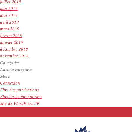
juillet 2019
juin 2019
mai 2019
avril 2019
mars 2019
février 2019
janvier 2019
décembre 2018
novembre 2018
Categories
Aucune catégorie
Meta
Connexion
Flux des publications
Flux des commentaires
Site de WordPress-FR