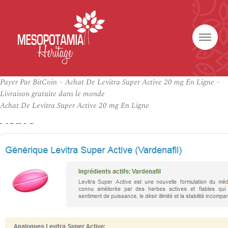
Payer Par BitCoin – Achat De Levitra Super Active 20 mg En Ligne –
Livraison gratuite dans le monde
Achat De Levitra Super Active 20 mg En Ligne