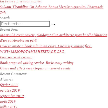
de
précédent :
En France Livraison rapide
l’article
Article
Suivant
Tizanidine Ou Acheter. Bonus Livraison gratuite. Pharmacie
suivant :
24h
Search
Recherche
Recherche
pour
Recent Posts
:
Mossoul à cœur ouvert, plaidoyer d’un architecte pour la réhabilitation
d’un patrimoine en péril
How to quote a book mla in an essay. Check my writing free.
WWW.MESOPOTAMIAHERITAGE.ORG
Buy case study paper
Book proposal writing service. Basic essay writing
Cause and effect essay topics on current events
Recent Comments
Archives
février 2022
octobre 2019
septembre 2019
août 2019
juillet 2019