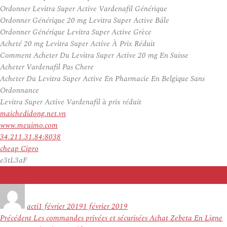
Ordonner Levitra Super Active Vardenafil Générique
Ordonner Générique 20 mg Levitra Super Active Bâle
Ordonner Générique Levitra Super Active Grèce
Acheté 20 mg Levitra Super Active À Prix Réduit
Comment Acheter Du Levitra Super Active 20 mg En Suisse
Acheter Vardenafil Pas Chere
Acheter Du Levitra Super Active En Pharmacie En Belgique Sans
Ordonnance
Levitra Super Active Vardenafil à prix réduit
maichedidong.net.vn
www.meuimo.com
34.211.31.84:8038
cheap Cipro
e3tL3aF
Auteur
Publié
le
acti
1 février 2019
1 février 2019
Navigation
Article
Précédent
Les commandes privées et sécurisées Achat Zebeta En Ligne