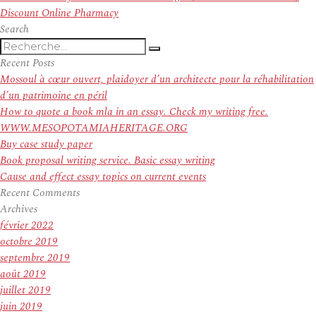
l’article
suivant :
Discount Online Pharmacy
Search
Recherche
Recherche
pour
Recent Posts
:
Mossoul à cœur ouvert, plaidoyer d’un architecte pour la réhabilitation
d’un patrimoine en péril
How to quote a book mla in an essay. Check my writing free.
WWW.MESOPOTAMIAHERITAGE.ORG
Buy case study paper
Book proposal writing service. Basic essay writing
Cause and effect essay topics on current events
Recent Comments
Archives
février 2022
octobre 2019
septembre 2019
août 2019
juillet 2019
juin 2019