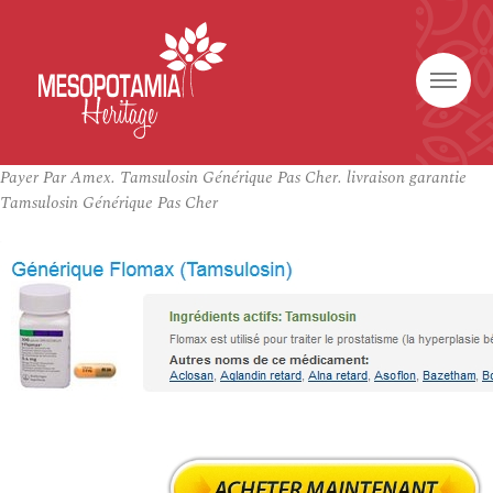
Payer Par Amex. Tamsulosin Générique Pas Cher. livraison garantie
Tamsulosin Générique Pas Cher