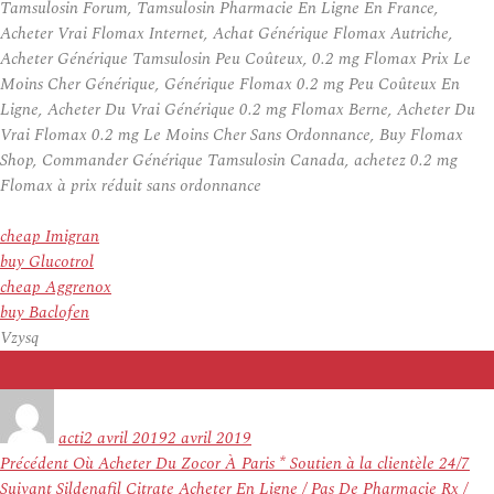
Tamsulosin Forum, Tamsulosin Pharmacie En Ligne En France,
Acheter Vrai Flomax Internet, Achat Générique Flomax Autriche,
Acheter Générique Tamsulosin Peu Coûteux, 0.2 mg Flomax Prix Le
Moins Cher Générique, Générique Flomax 0.2 mg Peu Coûteux En
Ligne, Acheter Du Vrai Générique 0.2 mg Flomax Berne, Acheter Du
Vrai Flomax 0.2 mg Le Moins Cher Sans Ordonnance, Buy Flomax
Shop, Commander Générique Tamsulosin Canada, achetez 0.2 mg
Flomax à prix réduit sans ordonnance
cheap Imigran
buy Glucotrol
cheap Aggrenox
buy Baclofen
Vzysq
Auteur
Publié
le
acti
2 avril 2019
2 avril 2019
Navigation
Article
Précédent
Où Acheter Du Zocor À Paris * Soutien à la clientèle 24/7
de
Article
précédent :
Suivant
Sildenafil Citrate Acheter En Ligne / Pas De Pharmacie Rx /