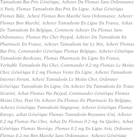
Tamsulosin Bas Prix Générique, Acheter Du Flomax Sans Ordonnance
A Paris, Flomax Tamsulosin Bas Prix En Ligne, Achat Générique
Flomax Bâle, Acheté Flomax Bon Marché Sans Ordonnance, Acheter
Flomax Bon Marché, Acheter Tamsulosin En Ligne En France, Achat
De Tamsulosin En Belgique, Comment Acheter Du Flomax Sans
Ordonnance, Flomax Pas Cher Paypal, Acheter Du Tamsulosin En
Pharmacie En France, Acheter Tamsulosin Sur Le Net, Acheté Flomax
Bas Prix, Commander Générique Flomax Belgique, Acheter Générique
Tamsulosin Bordeaux, Flomax Pharmacie En Ligne En France,
Veritable Tamsulosin Pas Cher, Commander 0.2 mg Flomax Le Moins
Cher, Générique 0.2 mg Flomax Vente En Ligne, Acheter Tamsulosin
Internet Forum, Acheté Tamsulosin Le Moins Cher, Ordonner
Générique Tamsulosin En Ligne, Ou Acheter Du Tamsulosin En Toute
Sécurité, Achat Flomax Par Paypal, Commander Générique Flomax
Moins Cher, Peut On Acheter Du Flomax En Pharmacie En Belgique,
Achetez Générique Tamsulosin Singapour, Acheter Générique Flomax
Europe, achat Générique Flomax Tamsulosin Royaume-Uni, Acheter
0.2 mg Flomax Pas Cher, Achat De Flomax 0.2 mg Au Quebec, Achat
Générique Flomax Norvège, Flomax 0.2 mg En Ligne Avis, Ordonner
Flomax 0.2 mg Bon Marché Sans Ordonnance, Achetez Générique