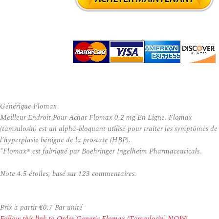
Générique Flomax
Meilleur Endroit Pour Achat Flomax 0.2 mg En Ligne. Flomax
(tamsulosin) est un alpha-bloquant utilisé pour traiter les symptômes de
l’hyperplasie bénigne de la prostate (HBP).
*Flomax® est fabriqué par Boehringer Ingelheim Pharmaceuticals.
Note
4.5
étoiles, basé sur
123
commentaires.
Prix à partir
€0.7
Par unité
Follow this link to Order Generic Flomax (Tamsulosin) NOW!