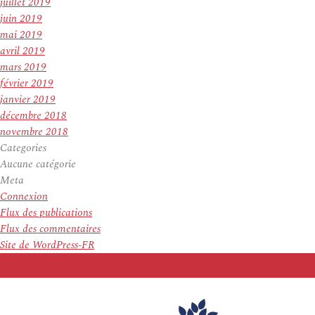
juillet 2019
juin 2019
mai 2019
avril 2019
mars 2019
février 2019
janvier 2019
décembre 2018
novembre 2018
Categories
Aucune catégorie
Meta
Connexion
Flux des publications
Flux des commentaires
Site de WordPress-FR