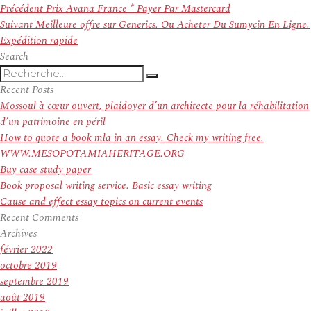
Navigation
Article
Précédent
Prix Avana France * Payer Par Mastercard
de
Article
précédent :
Suivant
Meilleure offre sur Generics. Ou Acheter Du Sumycin En Ligne.
l’article
suivant :
Expédition rapide
Search
Recherche
Recherche
pour
Recent Posts
:
Mossoul à cœur ouvert, plaidoyer d’un architecte pour la réhabilitation
d’un patrimoine en péril
How to quote a book mla in an essay. Check my writing free.
WWW.MESOPOTAMIAHERITAGE.ORG
Buy case study paper
Book proposal writing service. Basic essay writing
Cause and effect essay topics on current events
Recent Comments
Archives
février 2022
octobre 2019
septembre 2019
août 2019