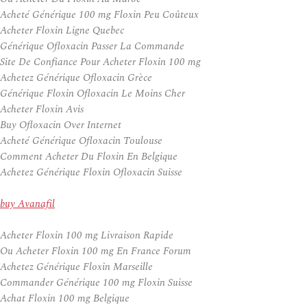
Acheté Générique 100 mg Floxin Peu Coûteux
Acheter Floxin Ligne Quebec
Générique Ofloxacin Passer La Commande
Site De Confiance Pour Acheter Floxin 100 mg
Achetez Générique Ofloxacin Grèce
Générique Floxin Ofloxacin Le Moins Cher
Acheter Floxin Avis
Buy Ofloxacin Over Internet
Acheté Générique Ofloxacin Toulouse
Comment Acheter Du Floxin En Belgique
Achetez Générique Floxin Ofloxacin Suisse
buy Avanafil
Acheter Floxin 100 mg Livraison Rapide
Ou Acheter Floxin 100 mg En France Forum
Achetez Générique Floxin Marseille
Commander Générique 100 mg Floxin Suisse
Achat Floxin 100 mg Belgique