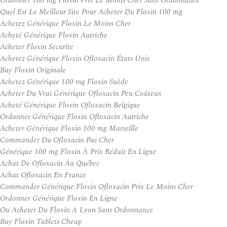
Ordonner 100 mg Floxin Prix Le Moins Cher Sans Ordonnance
Quel Est Le Meilleur Site Pour Acheter Du Floxin 100 mg
Achetez Générique Floxin Le Moins Cher
Acheté Générique Floxin Autriche
Acheter Floxin Securite
Achetez Générique Floxin Ofloxacin États Unis
Buy Floxin Originale
Achetez Générique 100 mg Floxin Suède
Acheter Du Vrai Générique Ofloxacin Peu Coûteux
Acheté Générique Floxin Ofloxacin Belgique
Ordonner Générique Floxin Ofloxacin Autriche
Acheter Générique Floxin 100 mg Marseille
Commander Du Ofloxacin Pas Cher
Générique 100 mg Floxin À Prix Réduit En Ligne
Achat De Ofloxacin Au Québec
Achat Ofloxacin En France
Commander Générique Floxin Ofloxacin Prix Le Moins Cher
Ordonner Générique Floxin En Ligne
Ou Acheter Du Floxin A Lyon Sans Ordonnance
Buy Floxin Tablets Cheap