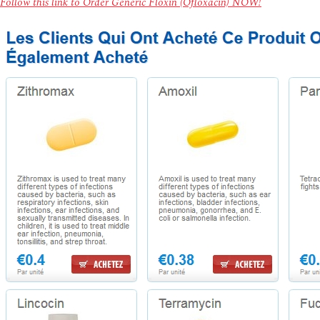
Follow this link to Order Generic Floxin (Ofloxacin) NOW!