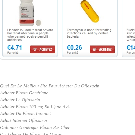
Quel Est Le Meilleur Site Pour Acheter Du Ofloxacin
Acheter Floxin Générique
Acheter Le Ofloxacin
Acheter Floxin 100 mg En Ligne Avis
Acheter Du Floxin Internet
Achat Internet Ofloxacin
Ordonner Générique Floxin Pas Cher
Ou Acheter Du Floxin Au Maroc