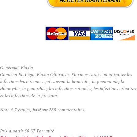
Générique Floxin
Combien En Ligne Floxin Ofloxacin. Floxin est utilisé pour traiter les
infections bactériennes qui causent la bronchite, la pneumonie, la
chlamydia, la gonorrhée, les infections cutanées, les infections urinaires
et les infections de la prostate.
Note
4.7
étoiles, basé sur
288
commentaires.
Prix à partir
€0.37
Par unité