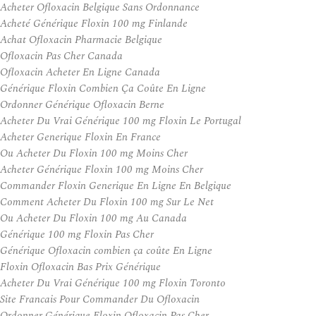
Acheter Ofloxacin Belgique Sans Ordonnance
Acheté Générique Floxin 100 mg Finlande
Achat Ofloxacin Pharmacie Belgique
Ofloxacin Pas Cher Canada
Ofloxacin Acheter En Ligne Canada
Générique Floxin Combien Ça Coûte En Ligne
Ordonner Générique Ofloxacin Berne
Acheter Du Vrai Générique 100 mg Floxin Le Portugal
Acheter Generique Floxin En France
Ou Acheter Du Floxin 100 mg Moins Cher
Acheter Générique Floxin 100 mg Moins Cher
Commander Floxin Generique En Ligne En Belgique
Comment Acheter Du Floxin 100 mg Sur Le Net
Ou Acheter Du Floxin 100 mg Au Canada
Générique 100 mg Floxin Pas Cher
Générique Ofloxacin combien ça coûte En Ligne
Floxin Ofloxacin Bas Prix Générique
Acheter Du Vrai Générique 100 mg Floxin Toronto
Site Francais Pour Commander Du Ofloxacin
Ordonner Générique Floxin Ofloxacin Pas Cher