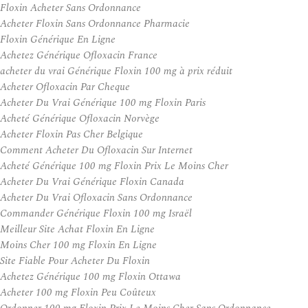
Floxin Acheter Sans Ordonnance
Acheter Floxin Sans Ordonnance Pharmacie
Floxin Générique En Ligne
Achetez Générique Ofloxacin France
acheter du vrai Générique Floxin 100 mg à prix réduit
Acheter Ofloxacin Par Cheque
Acheter Du Vrai Générique 100 mg Floxin Paris
Acheté Générique Ofloxacin Norvège
Acheter Floxin Pas Cher Belgique
Comment Acheter Du Ofloxacin Sur Internet
Acheté Générique 100 mg Floxin Prix Le Moins Cher
Acheter Du Vrai Générique Floxin Canada
Acheter Du Vrai Ofloxacin Sans Ordonnance
Commander Générique Floxin 100 mg Israël
Meilleur Site Achat Floxin En Ligne
Moins Cher 100 mg Floxin En Ligne
Site Fiable Pour Acheter Du Floxin
Achetez Générique 100 mg Floxin Ottawa
Acheter 100 mg Floxin Peu Coûteux