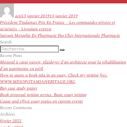
Auteur
Publié
le
acti
13 janvier 2019
13 janvier 2019
Navigation
Article
Précédent
Tindamax Prix En France – Les commandes privées et
de
précédent :
sécurisées – Livraison express
l’article
Article
Suivant
Metaglip En Pharmacie Pas Cher Internationale Pharmacie
suivant :
Search
Recherche
Recherche
pour
Recent Posts
:
Mossoul à cœur ouvert, plaidoyer d’un architecte pour la réhabilitation
d’un patrimoine en péril
How to quote a book mla in an essay. Check my writing free.
WWW.MESOPOTAMIAHERITAGE.ORG
Buy case study paper
Book proposal writing service. Basic essay writing
Cause and effect essay topics on current events
Recent Comments
Archives
février 2022