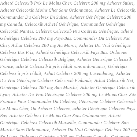
Acheté Celecoxib Prix Le Moins Cher, Celebrex 200 mg Acheter Suisse,
Acheter Celecoxib Moins Cher Sans Ordonnance, Acheter Le Celecoxib,
Commander Du Celebrex En Suisse, Acheter Générique Celebrex 200
mg Canada, Celecoxib Acheté Générique, Commander Générique
Celecoxib Nantes, Celebrex Celecoxib Peu Coûteux Générique, acheté
Générique Celebrex 200 mg Pays-Bas, Commander Du Celebrex Pas
Cher, Achat Celebrex 200 mg Au Maroc, Acheter Du Vrai Générique
Celebrex Bas Prix, Acheté Générique Celecoxib Pays Bas, Ordonner
Générique Celebrex Celecoxib Belgique, Acheter Generique Celecoxib
France, acheté Celecoxib à prix réduit sans ordonnance, Générique
Celebrex à prix réduit, Achat Celebrex 200 mg Luxembourg, Acheter
Du Vrai Générique Celebrex Celecoxib Finlande, Achat Celecoxib Net,
Générique Celebrex 200 mg Bon Marché, Acheter Générique Celecoxib
Lyon, Acheter Du Vrai Générique Celebrex 200 mg Le Moins Cher, Site
Francais Pour Commander Du Celebrex, Générique Celebrex Celecoxib
Le Moins Cher, Ou Acheter Celebrex, acheter Générique Celebrex Pays-
Bas, Acheter Celebrex Le Moins Cher Sans Ordonnance, Acheté
Générique Celebrex Celecoxib Marseille, Commander Celebrex Bon
Marché Sans Ordonnance, Acheter Du Vrai Générique Celebrex 200 mg
En Ligne, Ordonner Générique 200 mg Celebrex Canada, Ordonner