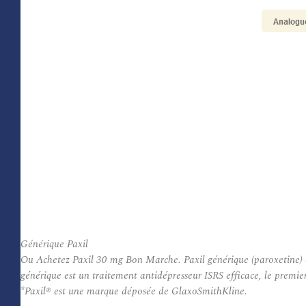
Générique Paxil
Ou Achetez Paxil 30 mg Bon Marche. Paxil générique (paroxetine) e
générique est un traitement antidépresseur ISRS efficace, le premie
*Paxil® est une marque déposée de GlaxoSmithKline.