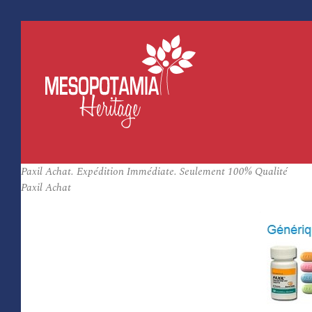
Paxil Achat. Expédition Immédiate. Seulement 100% Qualité
Paxil Achat