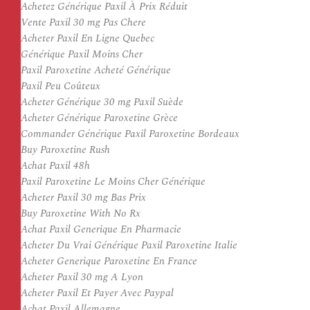
Achetez Générique Paxil À Prix Réduit
Vente Paxil 30 mg Pas Chere
Acheter Paxil En Ligne Quebec
Générique Paxil Moins Cher
Paxil Paroxetine Acheté Générique
Paxil Peu Coûteux
Acheter Générique 30 mg Paxil Suède
Acheter Générique Paroxetine Grèce
Commander Générique Paxil Paroxetine Bordeaux
Buy Paroxetine Rush
Achat Paxil 48h
Paxil Paroxetine Le Moins Cher Générique
Acheter Paxil 30 mg Bas Prix
Buy Paroxetine With No Rx
Achat Paxil Generique En Pharmacie
Acheter Du Vrai Générique Paxil Paroxetine Italie
Acheter Generique Paroxetine En France
Acheter Paxil 30 mg A Lyon
Acheter Paxil Et Payer Avec Paypal
Achat Paxil Allemagne