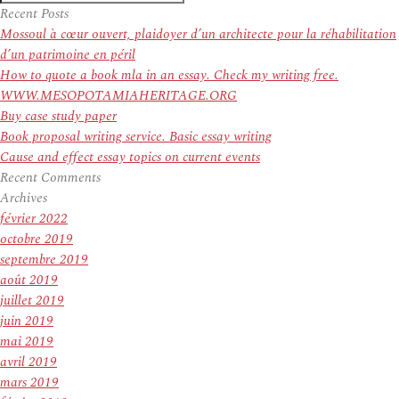
Recherche
pour
Recent Posts
:
Mossoul à cœur ouvert, plaidoyer d’un architecte pour la réhabilitation
d’un patrimoine en péril
How to quote a book mla in an essay. Check my writing free.
WWW.MESOPOTAMIAHERITAGE.ORG
Buy case study paper
Book proposal writing service. Basic essay writing
Cause and effect essay topics on current events
Recent Comments
Archives
février 2022
octobre 2019
septembre 2019
août 2019
juillet 2019
juin 2019
mai 2019
avril 2019
mars 2019