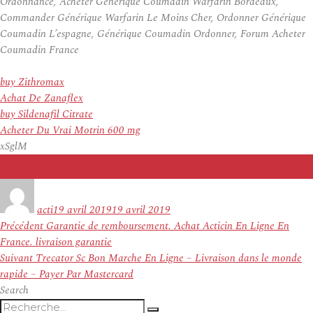
Ordonnance, Acheter Générique Coumadin Warfarin Bordeaux,
Commander Générique Warfarin Le Moins Cher, Ordonner Générique
Coumadin L’espagne, Générique Coumadin Ordonner, Forum Acheter
Coumadin France
buy Zithromax
Achat De Zanaflex
buy Sildenafil Citrate
Acheter Du Vrai Motrin 600 mg
xSglM
Auteur
Publié
le
acti
19 avril 2019
19 avril 2019
Navigation
Article
Précédent
Garantie de remboursement. Achat Acticin En Ligne En
de
précédent :
France. livraison garantie
l’article
Article
Suivant
Trecator Sc Bon Marche En Ligne – Livraison dans le monde
suivant :
rapide – Payer Par Mastercard
Search
Recherche