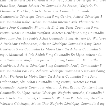
Lille, Ou Acheter Du Warfarin A Montreal, Acheté Générique Warfarin
États Unis, Forum Acheter Du Coumadin En France, Warfarin En
Pharmacie Pas Cher, Acheter Générique Coumadin Finlande,
Commander Générique Coumadin 5 mg Genève, Acheté Générique 5
mg Coumadin Italie, Achat Coumadin Internet Avis, Pharmacie En
Ligne Pour Coumadin, Pharmacie En Ligne Belge Coumadin 5 mg,
Forum Achat Coumadin Warfarin, acheter Générique 5 mg Coumadin
Royaume-Uni, Site Fiable Achat Coumadin 5 mg, Acheter Du Warfarin
A Paris Sans Ordonnance, Acheter Générique Coumadin 5 mg Grèce,
Générique 5 mg Coumadin Le Moins Cher, Ou Acheter Coumadin 5
mg A Montreal, À Prix Réduit 5 mg Coumadin En Ligne, acheter du
vrai Coumadin Warfarin à prix réduit, 5 mg Coumadin Moins Cher
Générique, Achetez Générique 5 mg Coumadin Israël, Commander 5
mg Coumadin Bas Prix, Achetez Générique Coumadin 5 mg Strasbourg,
Achat Warfarin Le Moins Cher, Ou Acheter Coumadin 5 mg Sans
Ordonnance, Site Achat Coumadin 5 mg Forum, Acheter Le Vrai
Coumadin, Acheté Coumadin Warfarin À Prix Réduit, Combien 5 mg
Coumadin En Ligne, Achat Générique Warfarin Autriche, Coumadin 5
mg Acheter Sur Internet, Commander Warfarin Par Internet, Pas Cher
Warfarin Générique, Moins Cher Warfarin Générique, Coumadin 5 mg