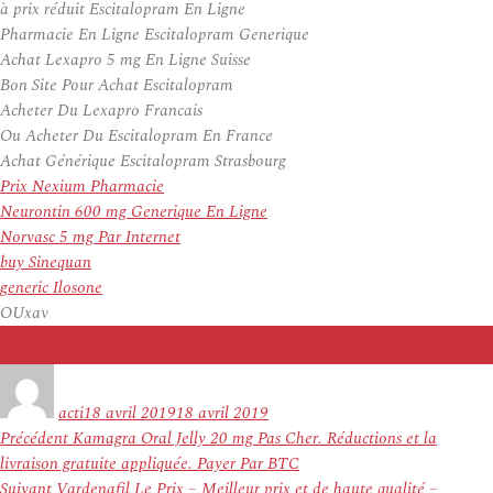
à prix réduit Escitalopram En Ligne
Pharmacie En Ligne Escitalopram Generique
Achat Lexapro 5 mg En Ligne Suisse
Bon Site Pour Achat Escitalopram
Acheter Du Lexapro Francais
Ou Acheter Du Escitalopram En France
Achat Générique Escitalopram Strasbourg
Prix Nexium Pharmacie
Neurontin 600 mg Generique En Ligne
Norvasc 5 mg Par Internet
buy Sinequan
generic Ilosone
OUxav
Auteur
Publié
le
acti
18 avril 2019
18 avril 2019
Navigation
Article
Précédent
Kamagra Oral Jelly 20 mg Pas Cher. Réductions et la
de
précédent :
livraison gratuite appliquée. Payer Par BTC
l’article
Article
Suivant
Vardenafil Le Prix – Meilleur prix et de haute qualité –