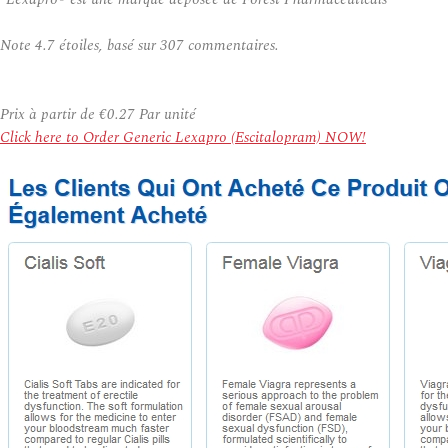
Note
4.7
étoiles, basé sur
307
commentaires.
Prix à partir de
€0.27
Par unité
Click here to Order Generic Lexapro (Escitalopram) NOW!