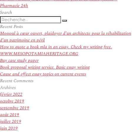
suivant :
Pharmacie 24h
Search
Recherche
Recherche
pour
Recent Posts
:
Mossoul à cœur ouvert, plaidoyer d’un architecte pour la réhabilitation
d’un patrimoine en péril
How to quote a book mla in an essay. Check my writing free.
WWW.MESOPOTAMIAHERITAGE.ORG
Buy case study paper
Book proposal writing service. Basic essay writing
Cause and effect essay topics on current events
Recent Comments
Archives
février 2022
octobre 2019
septembre 2019
août 2019
juillet 2019
juin 2019