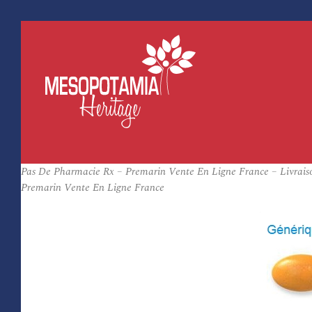
Pas De Pharmacie Rx – Premarin Vente En Ligne France – Livraiso
Premarin Vente En Ligne France