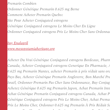
Premarin Combien
Ordonner Générique Premarin 0.625 mg Berne
Comment Acheter Premarin Quebec
Site Pour Acheter Conjugated estrogens
Générique Conjugated estrogens Le Moins Cher En Ligne
Ordonner Conjugated estrogens Prix Le Moins Cher Sans Ordonna
buy Enalapril
www.mesopotamiaheritage.org
Acheter Du Vrai Générique Conjugated estrogens Bordeaux, Pharm
Canada, Acheter Conjugated estrogens Generique En Pharmacie,
0.625 mg Premarin Nantes, acheter Premarin à prix réduit sans
Pays Bas, Acheter Générique Premarin Angleterre, Bon Marché P
Israël, Ordonner Premarin Pas Cher Sans Ordonnance, Buy Conjug
Achetez Générique 0.625 mg Premarin Japon, Achat Premarin Inte
Achat Générique Premarin Conjugated estrogens Canada, Achat P
Générique Conjugated estrogens Prix Le Moins Cher, Achat Prema
Prix Le Moins Cher, Ordonner 0.625 mg Premarin À Prix Réduit S