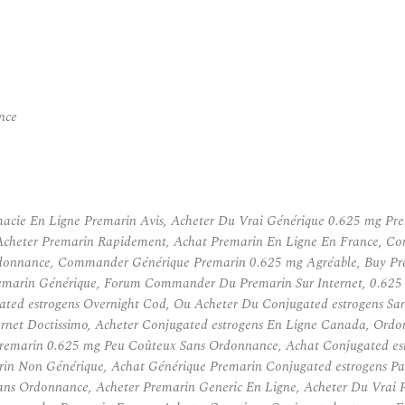
nce
acie En Ligne Premarin Avis, Acheter Du Vrai Générique 0.625 mg Pr
 Acheter Premarin Rapidement, Achat Premarin En Ligne En France, 
 ordonnance, Commander Générique Premarin 0.625 mg Agréable, Buy Pr
remarin Générique, Forum Commander Du Premarin Sur Internet, 0.625
ated estrogens Overnight Cod, Ou Acheter Du Conjugated estrogens San
rnet Doctissimo, Acheter Conjugated estrogens En Ligne Canada, Ordo
remarin 0.625 mg Peu Coûteux Sans Ordonnance, Achat Conjugated est
rin Non Générique, Achat Générique Premarin Conjugated estrogens Par
ans Ordonnance, Acheter Premarin Generic En Ligne, Acheter Du Vrai 