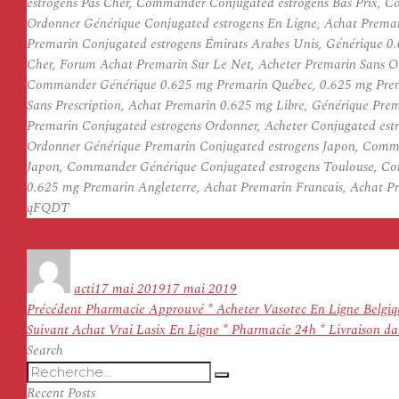
estrogens Pas Cher, Commander Conjugated estrogens Bas Prix, C
Ordonner Générique Conjugated estrogens En Ligne, Achat Prem
Premarin Conjugated estrogens Émirats Arabes Unis, Générique 0
Cher, Forum Achat Premarin Sur Le Net, Acheter Premarin Sans 
Commander Générique 0.625 mg Premarin Québec, 0.625 mg Premar
Sans Prescription, Achat Premarin 0.625 mg Libre, Générique Pre
Premarin Conjugated estrogens Ordonner, Acheter Conjugated estr
Ordonner Générique Premarin Conjugated estrogens Japon, Comma
Japon, Commander Générique Conjugated estrogens Toulouse, Com
0.625 mg Premarin Angleterre, Achat Premarin Francais, Achat P
qFQDT
Auteur
Publié
le
acti
17 mai 2019
17 mai 2019
Navigation
Article
Précédent
Pharmacie Approuvé * Acheter Vasotec En Ligne Belgique
de
Article
précédent :
Suivant
Achat Vrai Lasix En Ligne * Pharmacie 24h * Livraison d
l’article
suivant :
Search
Recherche
Recherche
pour
Recent Posts