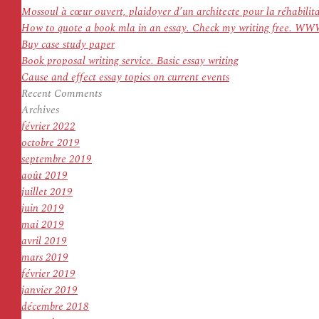
:
Mossoul à cœur ouvert, plaidoyer d’un architecte pour la réhabilit
How to quote a book mla in an essay. Check my writing f
Buy case study paper
Book proposal writing service. Basic essay writing
Cause and effect essay topics on current events
Recent Comments
Archives
février 2022
octobre 2019
septembre 2019
août 2019
juillet 2019
juin 2019
mai 2019
avril 2019
mars 2019
février 2019
janvier 2019
décembre 2018