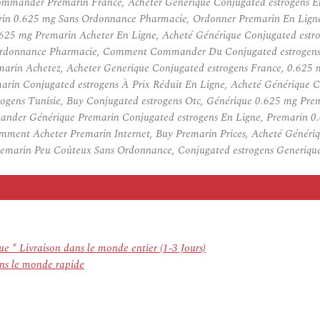
ommander Premarin France, Acheter Generique Conjugated estrogens E
arin 0.625 mg Sans Ordonnance Pharmacie, Ordonner Premarin En Lig
.625 mg Premarin Acheter En Ligne, Acheté Générique Conjugated estro
Ordonnance Pharmacie, Comment Commander Du Conjugated estrogens I
in Achetez, Acheter Generique Conjugated estrogens France, 0.625 
marin Conjugated estrogens À Prix Réduit En Ligne, Acheté Générique 
ogens Tunisie, Buy Conjugated estrogens Otc, Générique 0.625 mg Prem
nder Générique Premarin Conjugated estrogens En Ligne, Premarin 0
ment Acheter Premarin Internet, Buy Premarin Prices, Acheté Génériq
remarin Peu Coûteux Sans Ordonnance, Conjugated estrogens Generiqu
 * Livraison dans le monde entier (1-3 Jours)
ans le monde rapide