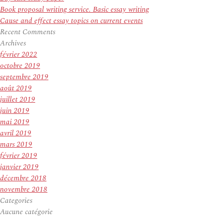
Book proposal writing service. Basic essay writing
Cause and effect essay topics on current events
Recent Comments
Archives
février 2022
octobre 2019
septembre 2019
août 2019
juillet 2019
juin 2019
mai 2019
avril 2019
mars 2019
février 2019
janvier 2019
décembre 2018
novembre 2018
Categories
Aucune catégorie