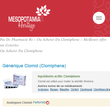
Pas De Pharmacie Rx :: Ou Acheter Du Clomiphene :: Meilleure offre
sur Generics
Ou Acheter Du Clomiphene