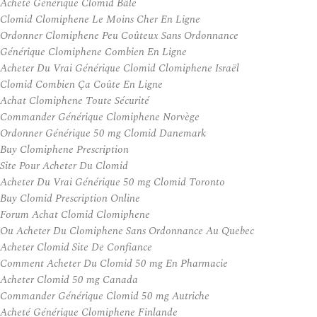
Acheté Générique Clomid Bâle
Clomid Clomiphene Le Moins Cher En Ligne
Ordonner Clomiphene Peu Coûteux Sans Ordonnance
Générique Clomiphene Combien En Ligne
Acheter Du Vrai Générique Clomid Clomiphene Israël
Clomid Combien Ça Coûte En Ligne
Achat Clomiphene Toute Sécurité
Commander Générique Clomiphene Norvège
Ordonner Générique 50 mg Clomid Danemark
Buy Clomiphene Prescription
Site Pour Acheter Du Clomid
Acheter Du Vrai Générique 50 mg Clomid Toronto
Buy Clomid Prescription Online
Forum Achat Clomid Clomiphene
Ou Acheter Du Clomiphene Sans Ordonnance Au Quebec
Acheter Clomid Site De Confiance
Comment Acheter Du Clomid 50 mg En Pharmacie
Acheter Clomid 50 mg Canada
Commander Générique Clomid 50 mg Autriche
Acheté Générique Clomiphene Finlande