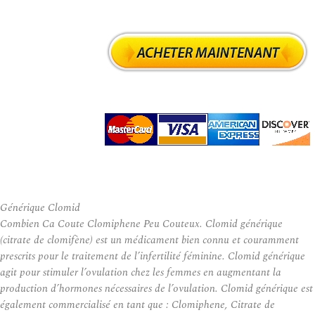
Générique Clomid
Combien Ca Coute Clomiphene Peu Couteux. Clomid générique
(citrate de clomifène) est un médicament bien connu et couramment
prescrits pour le traitement de l’infertilité féminine. Clomid générique
agit pour stimuler l’ovulation chez les femmes en augmentant la
production d’hormones nécessaires de l’ovulation. Clomid générique est
également commercialisé en tant que : Clomiphene, Citrate de