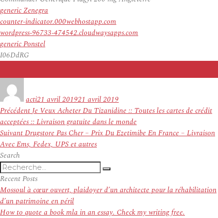
generic Zenegra
counter-indicator.000webhostapp.com
wordpress-96733-474542.cloudwaysapps.com
generic Ponstel
I06DdRG
Auteur
Publié
le
acti
21 avril 2019
21 avril 2019
Navigation
Article
Précédent
Je Veux Acheter Du Tizanidine :: Toutes les cartes de crédit
de
précédent :
acceptées :: Livraison gratuite dans le monde
l’article
Article
Suivant
Drugstore Pas Cher – Prix Du Ezetimibe En France – Livraison
suivant :
Avec Ems, Fedex, UPS et autres
Search
Recherche
Recherche
pour
Recent Posts
:
Mossoul à cœur ouvert, plaidoyer d’un architecte pour la réhabilitation
d’un patrimoine en péril
How to quote a book mla in an essay. Check my writing free.