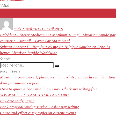
VslL0
Auteur
Publié
le
acti
19 avril 2019
19 avril 2019
Navigation
Article
Précédent
Acheter Medicament Motilium 10 mg – Livraison rapide par
de
précédent :
courrier ou Airmail – Payer Par Mastercard
l’article
Article
Suivant
Acheter Du Requip 0.25 mg En Belgique Soutien en ligne 24
suivant :
heures Livraison Rapide Worldwide
Search
Recherche
Recherche
pour
Recent Posts
:
Mossoul à cœur ouvert, plaidoyer d’un architecte pour la réhabilitation
d’un patrimoine en péril
How to quote a book mla in an essay. Check my writing free.
WWW.MESOPOTAMIAHERITAGE.ORG
Buy case study paper
Book proposal writing service. Basic essay writing
Cause and effect essay topics on current events