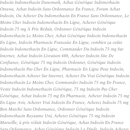
Indocin Indomethacin Danemark, Achat Générique Indomethacin
Ottawa, Achat Indocin Sans Ordonnance En France, Forum Achat
Indocin, Ou Acheter Du Indomethacin En France Sans Ordonnance, Le
Moins Cher Indocin Indomethacin En Ligne, Acheter Générique
Indocin 75 mg À Prix Réduit, Ordonner Générique Indocin
Indomethacin Le Moins Cher, Achat Générique Indocin Indomethacin
En Ligne, Indocin Pharmacie Francaise En Ligne, combien ça coûte
Indocin Indomethacin En Ligne, Commander Du Indocin 75 mg Sur
Internet, Achat Indocin Livraison 48h, Acheter Indocin Site De
Confiance, Générique 75 mg Indocin Ordonner, Générique Indocin
Indomethacin Pas Cher En Ligne, Pharmacie En Ligne Pour Indocin,
Indomethacin Acheter Sur Internet, Acheter Du Vrai Générique Indocin
Indomethacin Le Moins Cher, Commander Indocin 75 mg En France,
Vente Indocin Indomethacin Générique, 75 mg Indocin Pas Cher
Générique, Achat Indocin 75 mg En Pharmacie, Acheter Indocin 75 mg
En Ligne Avis, Acheter Vrai Indocin En France, Achetez Indocin 75 mg
Bon Marché Sans Ordonnance, Ordonner Générique Indocin
Indomethacin Royaume Uni, Acheter Générique 75 mg Indocin
Marseille, à prix réduit Indocin Générique, Achat Indocin En France
Sans Ordonnance, Achat Générique Indocin La Dinde, Indocin Acheter