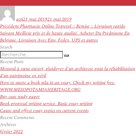
Auteur
Publié
le
acti
21 mai 2019
21 mai 2019
Navigation
Article
Précédent
Pharmacie Online Tegretol :: Remise :: Livraison rapide
de
Article
précédent :
Suivant
Meilleur prix et de haute qualité. Acheter Du Prednisone En
l’article
suivant :
Belgique. Livraison Avec Ems, Fedex, UPS et autres
Search
Recherche
Recherche
pour
Recent Posts
:
Mossoul à cœur ouvert, plaidoyer d’un architecte pour la réhabilitation
d’un patrimoine en péril
How to quote a book mla in an essay. Check my writing free.
WWW.MESOPOTAMIAHERITAGE.ORG
Buy case study paper
Book proposal writing service. Basic essay writing
Cause and effect essay topics on current events
Recent Comments
Archives
février 2022