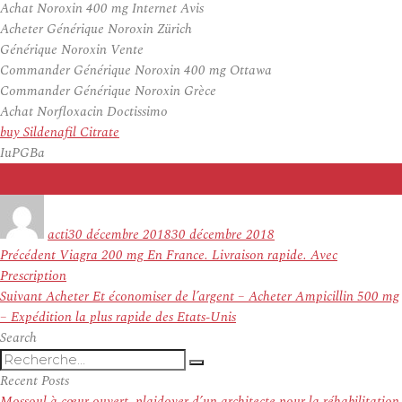
Achat Noroxin 400 mg Internet Avis
Acheter Générique Noroxin Zürich
Générique Noroxin Vente
Commander Générique Noroxin 400 mg Ottawa
Commander Générique Noroxin Grèce
Achat Norfloxacin Doctissimo
buy Sildenafil Citrate
IuPGBa
Auteur
Publié
le
acti
30 décembre 2018
30 décembre 2018
Navigation
Article
Précédent
Viagra 200 mg En France. Livraison rapide. Avec
de
précédent :
Prescription
l’article
Article
Suivant
Acheter Et économiser de l’argent – Acheter Ampicillin 500 mg
suivant :
– Expédition la plus rapide des Etats-Unis
Search
Recherche
Recherche
pour
Recent Posts
:
Mossoul à cœur ouvert, plaidoyer d’un architecte pour la réhabilitation