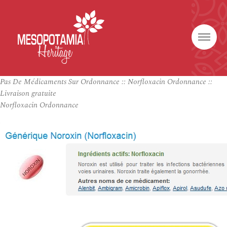
Pas De Médicaments Sur Ordonnance :: Norfloxacin Ordonnance ::
Livraison gratuite
Norfloxacin Ordonnance