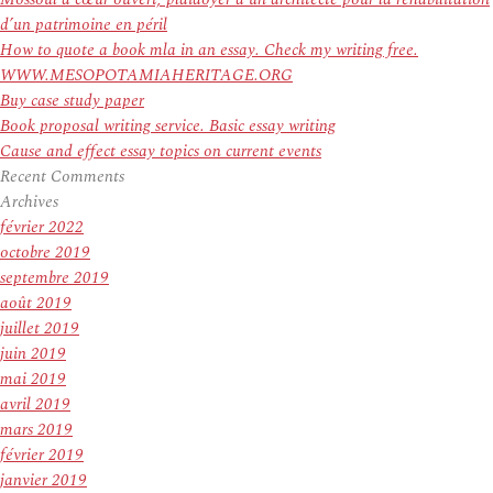
d’un patrimoine en péril
How to quote a book mla in an essay. Check my writing free.
WWW.MESOPOTAMIAHERITAGE.ORG
Buy case study paper
Book proposal writing service. Basic essay writing
Cause and effect essay topics on current events
Recent Comments
Archives
février 2022
octobre 2019
septembre 2019
août 2019
juillet 2019
juin 2019
mai 2019
avril 2019
mars 2019
février 2019
janvier 2019