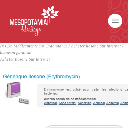
Pas De Médicaments Sur Ordonnance / Acheter Ilosone Sur Internet /
livraison garantie
Acheter Ilosone Sur Internet