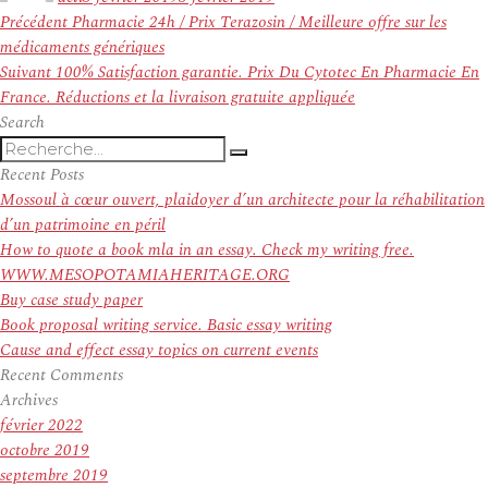
Navigation
Article
Précédent
Pharmacie 24h / Prix Terazosin / Meilleure offre sur les
de
précédent :
médicaments génériques
l’article
Article
Suivant
100% Satisfaction garantie. Prix Du Cytotec En Pharmacie En
suivant :
France. Réductions et la livraison gratuite appliquée
Search
Recherche
Recherche
pour
Recent Posts
:
Mossoul à cœur ouvert, plaidoyer d’un architecte pour la réhabilitation
d’un patrimoine en péril
How to quote a book mla in an essay. Check my writing free.
WWW.MESOPOTAMIAHERITAGE.ORG
Buy case study paper
Book proposal writing service. Basic essay writing
Cause and effect essay topics on current events
Recent Comments
Archives
février 2022
octobre 2019
septembre 2019