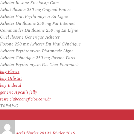
Acheter Ilosone Freehostp Com
Achat Ilosone 250 mg Original France
Acheter Vrai Erythromycin En Ligne
Acheter Du Ilosone 250 mg Par Internet
Commander Du Ilosone 250 mg En Ligne
Quel Ilosone Generique Acheter
Ilosone 250 mg Acheter Du Vrai Générique
Acheter Erythromycin Pharmacie Ligne
Acheter Générique 250 mg Ilosone Paris
Acheter Erythromycin Pas Cher Pharmacie
buy Plavix
buy Orlistat
buy Inderal
generic Apcalis jelly
teste.clubebeneficios.com.br
T6PsUyG
Auteur
Publié
le
acti
3 février 2019
3 février 2019