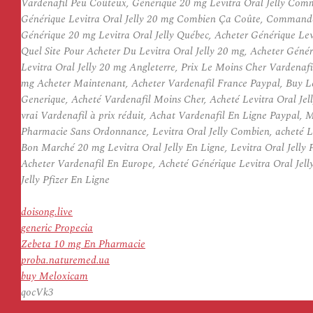
Vardenafil Peu Coûteux, Générique 20 mg Levitra Oral Jelly Comma
Générique Levitra Oral Jelly 20 mg Combien Ça Coûte, Commander
Générique 20 mg Levitra Oral Jelly Québec, Acheter Générique Levi
Quel Site Pour Acheter Du Levitra Oral Jelly 20 mg, Acheter Géné
Levitra Oral Jelly 20 mg Angleterre, Prix Le Moins Cher Vardenafil
mg Acheter Maintenant, Acheter Vardenafil France Paypal, Buy Lev
Generique, Acheté Vardenafil Moins Cher, Acheté Levitra Oral Jel
vrai Vardenafil à prix réduit, Achat Vardenafil En Ligne Paypal,
Pharmacie Sans Ordonnance, Levitra Oral Jelly Combien, acheté Lev
Bon Marché 20 mg Levitra Oral Jelly En Ligne, Levitra Oral Jelly
Acheter Vardenafil En Europe, Acheté Générique Levitra Oral Jelly
Jelly Pfizer En Ligne
doisong.live
generic Propecia
Zebeta 10 mg En Pharmacie
proba.naturemed.ua
buy Meloxicam
qocVk3