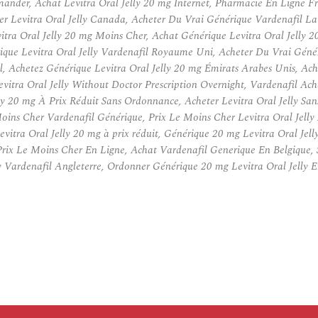
nder, Achat Levitra Oral Jelly 20 mg Internet, Pharmacie En Ligne Fra
 Levitra Oral Jelly Canada, Acheter Du Vrai Générique Vardenafil Lau
tra Oral Jelly 20 mg Moins Cher, Achat Générique Levitra Oral Jelly 2
rique Levitra Oral Jelly Vardenafil Royaume Uni, Acheter Du Vrai Gén
, Achetez Générique Levitra Oral Jelly 20 mg Émirats Arabes Unis, Achet
itra Oral Jelly Without Doctor Prescription Overnight, Vardenafil Ache
ly 20 mg À Prix Réduit Sans Ordonnance, Acheter Levitra Oral Jelly Sa
 Moins Cher Vardenafil Générique, Prix Le Moins Cher Levitra Oral Jel
itra Oral Jelly 20 mg à prix réduit, Générique 20 mg Levitra Oral Jell
 Prix Le Moins Cher En Ligne, Achat Vardenafil Generique En Belgique, 
 Vardenafil Angleterre, Ordonner Générique 20 mg Levitra Oral Jelly En