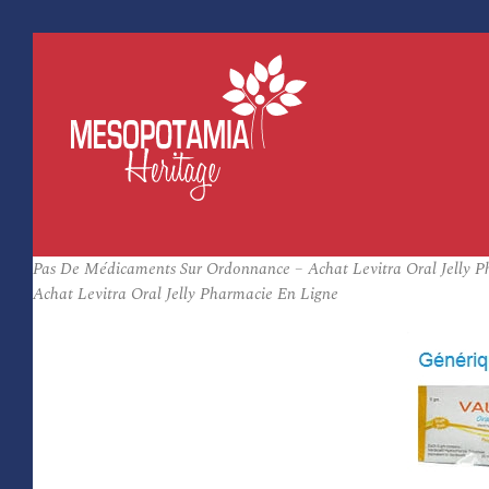
Pas De Médicaments Sur Ordonnance – Achat Levitra Oral Jelly Ph
Achat Levitra Oral Jelly Pharmacie En Ligne