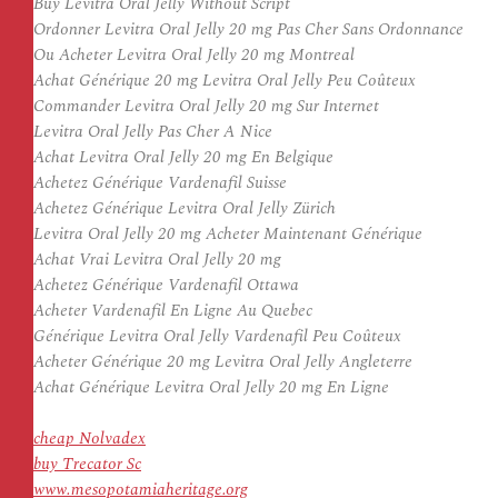
Buy Levitra Oral Jelly Without Script
Ordonner Levitra Oral Jelly 20 mg Pas Cher Sans Ordonnance
Ou Acheter Levitra Oral Jelly 20 mg Montreal
Achat Générique 20 mg Levitra Oral Jelly Peu Coûteux
Commander Levitra Oral Jelly 20 mg Sur Internet
Levitra Oral Jelly Pas Cher A Nice
Achat Levitra Oral Jelly 20 mg En Belgique
Achetez Générique Vardenafil Suisse
Achetez Générique Levitra Oral Jelly Zürich
Levitra Oral Jelly 20 mg Acheter Maintenant Générique
Achat Vrai Levitra Oral Jelly 20 mg
Achetez Générique Vardenafil Ottawa
Acheter Vardenafil En Ligne Au Quebec
Générique Levitra Oral Jelly Vardenafil Peu Coûteux
Acheter Générique 20 mg Levitra Oral Jelly Angleterre
Achat Générique Levitra Oral Jelly 20 mg En Ligne
cheap Nolvadex
buy Trecator Sc
www.mesopotamiaheritage.org