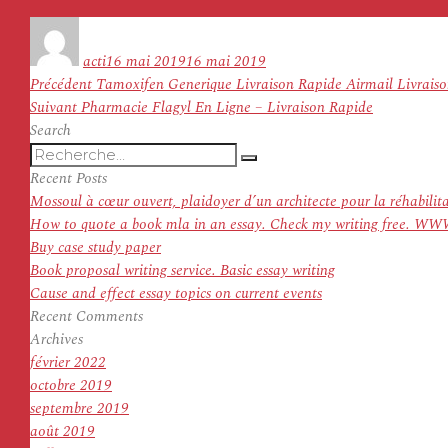
Auteur
Publié
le
acti
16 mai 2019
16 mai 2019
Navigation
Article
Précédent
Tamoxifen Generique Livraison Rapide Airmail Livraison
de
Article
précédent :
Suivant
Pharmacie Flagyl En Ligne – Livraison Rapide
l’article
suivant :
Search
Recherche
Recherche
pour
Recent Posts
:
Mossoul à cœur ouvert, plaidoyer d’un architecte pour la réhabilit
How to quote a book mla in an essay. Check my writing f
Buy case study paper
Book proposal writing service. Basic essay writing
Cause and effect essay topics on current events
Recent Comments
Archives
février 2022
octobre 2019
septembre 2019
août 2019