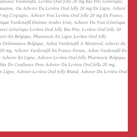
ncaise Vardenafil, Levitra Oral Jelly 20 mg Bas Prix Générique,
sanne, Ou Acheter Du Levitra Oral Jelly 20 mg En Ligne, Acheté
0 mg L’espagne, Acheter Vrai Levitra Oral Jelly 20 mg En France,
érique Vardenafil Émirats Arabes Unis, Acheter Du Vrai Générique
ez Générique Levitra Oral Jelly Bas Prix, Levitra Oral Jelly 20
ter En Belgique, Pharmacie En Ligne Levitra Oral Jelly
ns Ordonnance Belgique, Achat Vardenafil A Montreal, acheter du
ly 20 mg, Acheter Vardenafil En France Forum, Achat Vardenafil En
y Acheter En Ligne, Acheter Levitra Oral Jelly Pharmacie Belgique,
Site De Confiance Pour Acheter Du Levitra Oral Jelly 20 mg,
 Ligne, Acheter Levitra Oral Jelly Brand, Acheter Du Levitra Oral