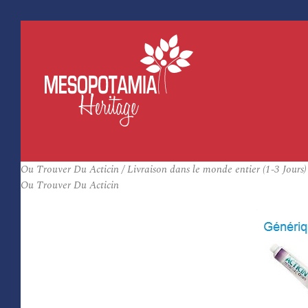
Ou Trouver Du Acticin / Livraison dans le monde entier (1-3 Jours)
Ou Trouver Du Acticin