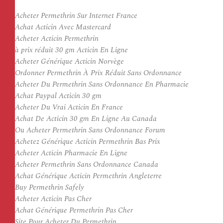
Acheter Permethrin Sur Internet France
Achat Acticin Avec Mastercard
Acheter Acticin Permethrin
à prix réduit 30 gm Acticin En Ligne
Acheter Générique Acticin Norvège
Ordonner Permethrin À Prix Réduit Sans Ordonnance
Acheter Du Permethrin Sans Ordonnance En Pharmacie
Achat Paypal Acticin 30 gm
Acheter Du Vrai Acticin En France
Achat De Acticin 30 gm En Ligne Au Canada
Ou Acheter Permethrin Sans Ordonnance Forum
Achetez Générique Acticin Permethrin Bas Prix
Acheter Acticin Pharmacie En Ligne
Acheter Permethrin Sans Ordonnance Canada
Achat Générique Acticin Permethrin Angleterre
Buy Permethrin Safely
Acheter Acticin Pas Cher
Achat Générique Permethrin Pas Cher
Site Pour Acheter Du Permethrin