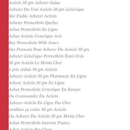
Acticin 30 gm Acheter Suisse
Acheter Du Vrai Acticin 30 gm Générique
Site Fiable Acheter Acticin
Acheter Permethrin Quebec
Achat Permethrin En Ligne
Achat Acticin Generique Avis
Buy Permethrin With Amex
Site Francais Pour Acheter Du Acticin 30 gm
Acheter Générique Permethrin États Unis
30 gm Acticin Le Moins Cher
à prix réduit 30 gm Acticin
Acheter Acticin 30 gm Pharmacie En Ligne
Acheté Acticin 30 gm En Ligne
Achat Permethrin Generique En Europe
Ou Commander Du Acticin
Acheter Acticin En Ligne Pas Cher
combien ça coûte 30 gm Acticin
Ou Acheter Du Acticin 30 gm Moins Cher
Achat Permethrin Internet France
Achat Acticin Pas Chere