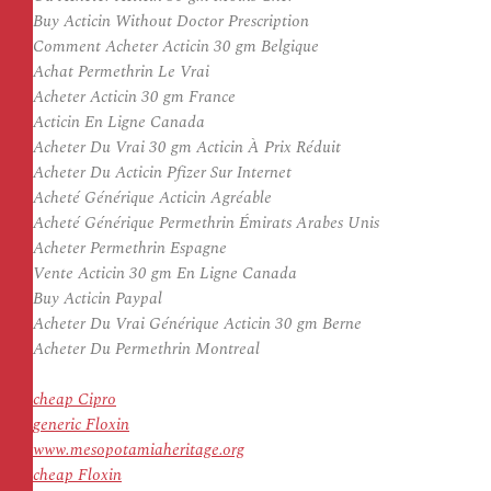
Buy Acticin Without Doctor Prescription
Comment Acheter Acticin 30 gm Belgique
Achat Permethrin Le Vrai
Acheter Acticin 30 gm France
Acticin En Ligne Canada
Acheter Du Vrai 30 gm Acticin À Prix Réduit
Acheter Du Acticin Pfizer Sur Internet
Acheté Générique Acticin Agréable
Acheté Générique Permethrin Émirats Arabes Unis
Acheter Permethrin Espagne
Vente Acticin 30 gm En Ligne Canada
Buy Acticin Paypal
Acheter Du Vrai Générique Acticin 30 gm Berne
Acheter Du Permethrin Montreal
cheap Cipro
generic Floxin
www.mesopotamiaheritage.org
cheap Floxin